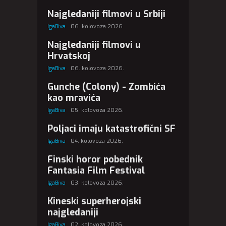
Najgledaniji filmovi u Srbiji
IgaBiva
06. kolovoza 2026.
Najgledaniji filmovi u
Hrvatskoj
IgaBiva
06. kolovoza 2026.
Gunche (Colony) - Zombića
kao mravića
IgaBiva
05. kolovoza 2026.
Poljaci imaju katastrofični SF
IgaBiva
04. kolovoza 2026.
Finski horor pobednik
Fantasia Film Festival
IgaBiva
03. kolovoza 2026.
Kineski superherojski
najgledaniji
IgaBiva
02. kolovoza 2026.