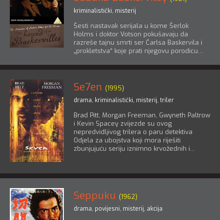
kriminalistički
,
misterij
Šesti nastavak serijala u kome Šerlok
Holms i doktor Votson pokušavaju da
razreše tajnu smrti ser Čarlsa Baskervila i
„prokletstva“ koje prati njegovu porodicu…
Se7en
(1995)
drama
,
kriminalistički
,
misterij
,
triler
Brad Pitt, Morgan Freeman, Gwyneth Paltrow
i Kevin Spacey zvijezde su ovog
nepredvidljivog trilera o paru detektiva
Odjela za ubojstva koji mora riješiti
zbunjujuću seriju iznimno krvožednih i...
Seppuku
(1962)
drama
,
povijesni
,
misterij
,
akcija