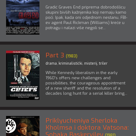
Gradić Graves End priprema dobrodošlicu
skupini bivših kažnjenika koji nemaju kamo
poći. Ipak, kada oni odjednom nestanu, FBI-
ev agent Paul Rickman (Williams) kreće u
potragu i nalazi više negoli se...
Part 3
(1983)
drama
,
kriminalistički
,
misterij
,
triler
While Kennedy liberalism in the early
1960's offers new challenges and
possibilities, the courageous appointment
of a new sheriff and the resolution of a
decades long hunt for a serial killer bring...
Priklyucheniya Sherloka
Kholmsa i doktora Vatsona:
Sobaka Baskerviley
(1981)