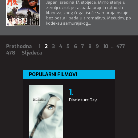
Japan, sredina 17. stoljeća. Mirno stanje u
zemlji uzrok je raspada brojnih ratničkih
klanova, zbog čega tisuće samuraja ostaje
bez posla i pada u siromaštvo. Međutim, po
kodeksu samurajskog...
Prethodna
1
2
3
4
5
6
7
8
9
10
...
477
478
Sljedeća
POPULARNI FILMOVI
Disclosure Day