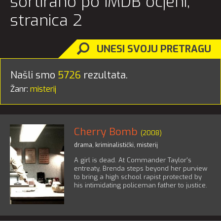
sortirano po IMDB ocjeni,
stranica 2
UNESI SVOJU PRETRAGU
Našli smo
5726
rezultata.
Žanr:
misterij
Cherry Bomb
(2008)
drama
,
kriminalistički
,
misterij
A girl is dead. At Commander Taylor's
entreaty, Brenda steps beyond her purview
to bring a high school rapist protected by
his intimidating policeman father to justice.