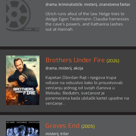
drama
,
kriminalistički
,
misterij
,
znanstvena fantastik
Ulrich runs afoul of the law, Helge tries to
dodge Egon Tiedemann, Claudia harnesses
the cave's powers, and Katharina lashes
out at Hannah.
Brothers Under Fire
(2026)
drama
,
misterij
,
akcija
Kapetan Džordan Rajt i njegova trupa
odlaze na odsustvo kako bi prisustvovali
venčanju jednog od svojih članova u
Meksiku. Međutim, svečanost je
poremećena kada ubilački kartel upadne na
venčanje...
Graves End
(2005)
misterij
,
triler