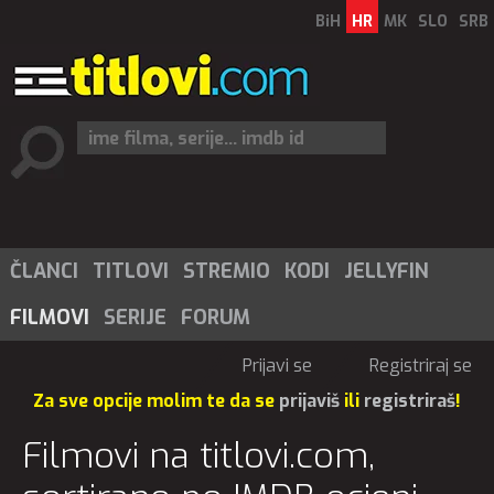
BiH
HR
MK
SLO
SRB
ČLANCI
TITLOVI
STREMIO
KODI
JELLYFIN
FILMOVI
SERIJE
FORUM
Prijavi se
Registriraj se
Za sve opcije molim te da se
prijaviš
ili
registriraš
!
Filmovi na titlovi.com,