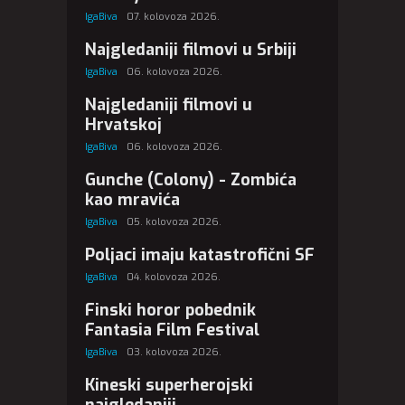
IgaBiva
07. kolovoza 2026.
Najgledaniji filmovi u Srbiji
IgaBiva
06. kolovoza 2026.
Najgledaniji filmovi u
Hrvatskoj
IgaBiva
06. kolovoza 2026.
Gunche (Colony) - Zombića
kao mravića
IgaBiva
05. kolovoza 2026.
Poljaci imaju katastrofični SF
IgaBiva
04. kolovoza 2026.
Finski horor pobednik
Fantasia Film Festival
IgaBiva
03. kolovoza 2026.
Kineski superherojski
najgledaniji