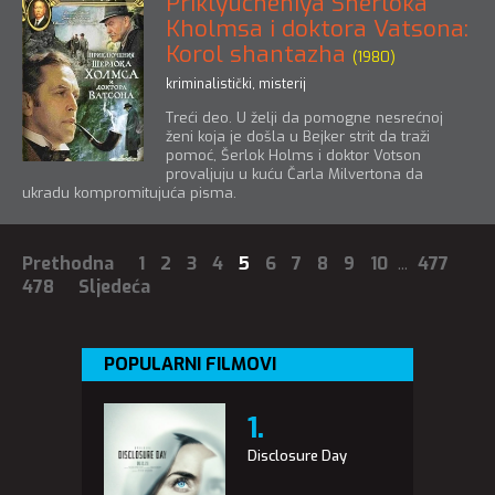
Priklyucheniya Sherloka
Kholmsa i doktora Vatsona:
Korol shantazha
(1980)
kriminalistički
,
misterij
Treći deo. U želji da pomogne nesrećnoj
ženi koja je došla u Bejker strit da traži
pomoć, Šerlok Holms i doktor Votson
provaljuju u kuću Čarla Milvertona da
ukradu kompromitujuća pisma.
Prethodna
1
2
3
4
5
6
7
8
9
10
...
477
478
Sljedeća
POPULARNI FILMOVI
Disclosure Day