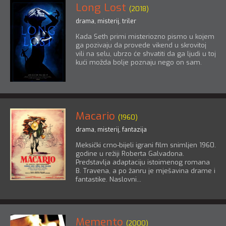
Long Lost
(2018)
drama
,
misterij
,
triler
Kada Seth primi misteriozno pismo u kojem
ga pozivaju da provede vikend u skrovitoj
vili na selu, ubrzo će shvatiti da ga ljudi u toj
kući možda bolje poznaju nego on sam.
Macario
(1960)
drama
,
misterij
,
fantazija
Meksički crno-bijeli igrani film snimljen 1960.
godine u režiji Roberta Galvadona.
Predstavlja adaptaciju istoimenog romana
B. Travena, a po žanru je mješavina drame i
fantastike. Naslovni...
Memento
(2000)