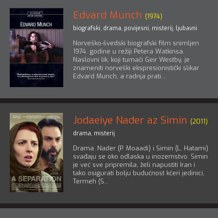
Edvard Munch
(1974)
biografski
,
drama
,
povijesni
,
misterij
,
ljubavni
Norveško-švedski biografski film snimljen
1974. godine u režiji Petera Watkinsa.
Naslovni lik, koji tumači Geir Westby, je
znameniti norveški ekspresionistički slikar
Edvard Munch, a radnja prati...
Jodaeiye Nader az Simin
(2011)
drama
,
misterij
Drama. Nader (P. Moaadi) i Simin (L. Hatami)
svađaju se oko odlaska u inozemstvo. Simin
je već sve pripremila, želi napustiti Iran i
tako osigurati bolju budućnost kćeri jedinici,
Termeh (S...