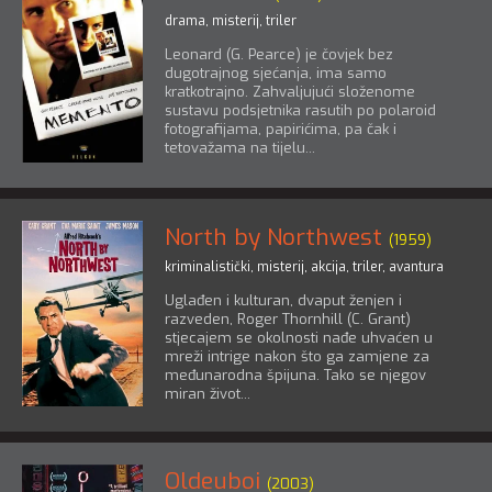
drama
,
misterij
,
triler
Leonard (G. Pearce) je čovjek bez
dugotrajnog sjećanja, ima samo
kratkotrajno. Zahvaljujući složenome
sustavu podsjetnika rasutih po polaroid
fotografijama, papirićima, pa čak i
tetovažama na tijelu...
North by Northwest
(1959)
kriminalistički
,
misterij
,
akcija
,
triler
,
avantura
Uglađen i kulturan, dvaput ženjen i
razveden, Roger Thornhill (C. Grant)
stjecajem se okolnosti nađe uhvaćen u
mreži intrige nakon što ga zamjene za
međunarodna špijuna. Tako se njegov
miran život...
Oldeuboi
(2003)