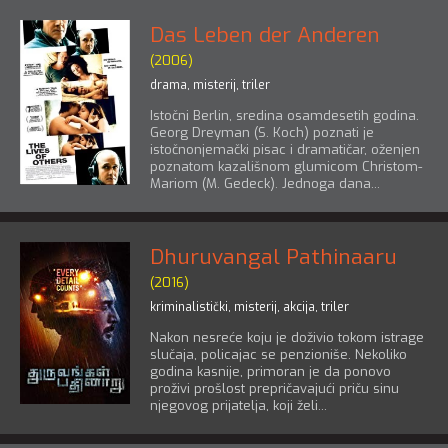
Das Leben der Anderen
(2006)
drama
,
misterij
,
triler
Istočni Berlin, sredina osamdesetih godina.
Georg Dreyman (S. Koch) poznati je
istočnonjemački pisac i dramatičar, oženjen
poznatom kazališnom glumicom Christom-
Mariom (M. Gedeck). Jednoga dana...
Dhuruvangal Pathinaaru
(2016)
kriminalistički
,
misterij
,
akcija
,
triler
Nakon nesreće koju je doživio tokom istrage
slučaja, policajac se penzioniše. Nekoliko
godina kasnije, primoran je da ponovo
proživi prošlost prepričavajući priču sinu
njegovog prijatelja, koji želi...