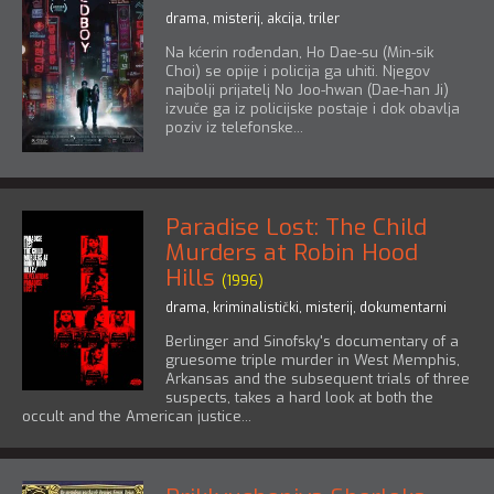
drama
,
misterij
,
akcija
,
triler
Na kćerin rođendan, Ho Dae-su (Min-sik
Choi) se opije i policija ga uhiti. Njegov
najbolji prijatelj No Joo-hwan (Dae-han Ji)
izvuče ga iz policijske postaje i dok obavlja
poziv iz telefonske...
Paradise Lost: The Child
Murders at Robin Hood
Hills
(1996)
drama
,
kriminalistički
,
misterij
,
dokumentarni
Berlinger and Sinofsky's documentary of a
gruesome triple murder in West Memphis,
Arkansas and the subsequent trials of three
suspects, takes a hard look at both the
occult and the American justice...