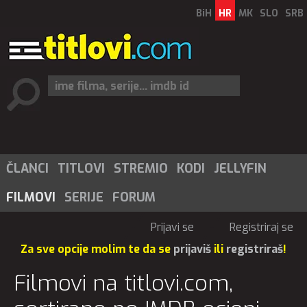
BiH
HR
MK
SLO
SRB
ČLANCI
TITLOVI
STREMIO
KODI
JELLYFIN
FILMOVI
SERIJE
FORUM
Prijavi se
Registriraj se
Za sve opcije molim te da se
prijaviš
ili
registriraš
!
Filmovi na titlovi.com,