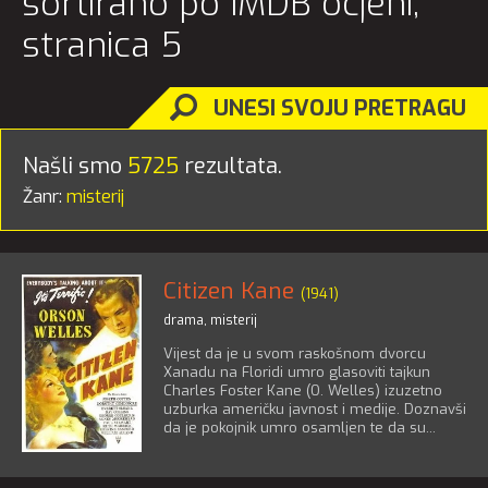
sortirano po IMDB ocjeni,
stranica 5
UNESI SVOJU PRETRAGU
Našli smo
5725
rezultata.
Žanr:
misterij
Citizen Kane
(1941)
drama
,
misterij
Vijest da je u svom raskošnom dvorcu
Xanadu na Floridi umro glasoviti tajkun
Charles Foster Kane (O. Welles) izuzetno
uzburka američku javnost i medije. Doznavši
da je pokojnik umro osamljen te da su...