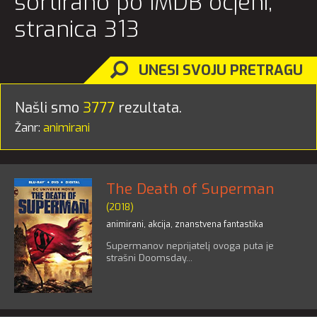
sortirano po IMDB ocjeni,
stranica 313
UNESI SVOJU PRETRAGU
Našli smo
3777
rezultata.
Žanr:
animirani
The Death of Superman
(2018)
animirani
,
akcija
,
znanstvena fantastika
Supermanov neprijatelj ovoga puta je
strašni Doomsday...