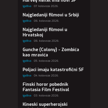
Harvey Keitel ima novi SF
IgaBiva
07. kolovoza 2026.
Najgledaniji filmovi u Srbiji
IgaBiva
06. kolovoza 2026.
Najgledaniji filmovi u
Hrvatskoj
IgaBiva
06. kolovoza 2026.
Gunche (Colony) - Zombića
kao mravića
IgaBiva
05. kolovoza 2026.
Poljaci imaju katastrofični SF
IgaBiva
04. kolovoza 2026.
Finski horor pobednik
Fantasia Film Festival
IgaBiva
03. kolovoza 2026.
Kineski superherojski