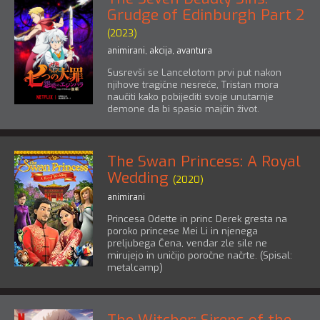
Grudge of Edinburgh Part 2
(2023)
animirani
,
akcija
,
avantura
Susrevši se Lancelotom prvi put nakon
njihove tragične nesreće, Tristan mora
naučiti kako pobijediti svoje unutarnje
demone da bi spasio majčin život.
The Swan Princess: A Royal
Wedding
(2020)
animirani
Princesa Odette in princ Derek gresta na
poroko princese Mei Li in njenega
preljubega Čena, vendar zle sile ne
mirujejo in uničijo poročne načrte. (Spisal:
metalcamp)