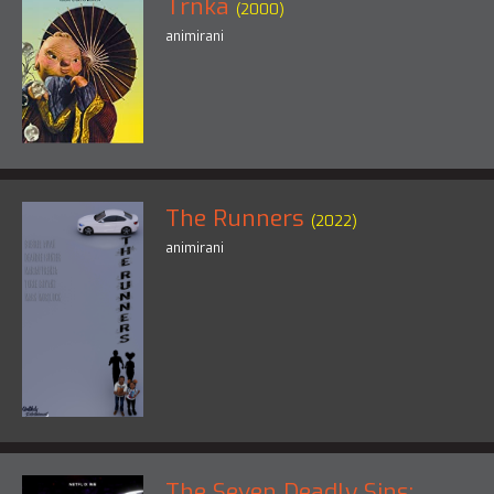
Trnka
(2000)
animirani
The Runners
(2022)
animirani
The Seven Deadly Sins: