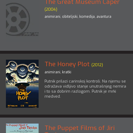
The Great Museum Caper
(2004)
animirani
,
obiteljski
,
komedija
,
avantura
The Honey Plot
(2012)
animirani
,
kratki
Putnik prilazi carinskoj kontroli. Na njemu se
odražava vidljivo stanje unutrašnjeg nemira
i to sa dobrim razlogom. Putnik je mrki
medved.
The Puppet Films of Jiri