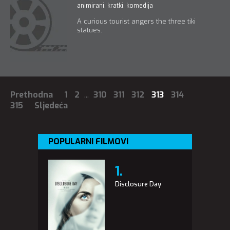
animirani
,
kratki
,
komedija
A curious tourist angers the three tiki
statues.
Prethodna
1
2
...
310
311
312
313
314
315
Sljedeća
POPULARNI FILMOVI
Disclosure Day