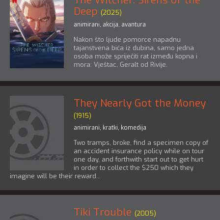
The Witcher: Sirens of the
Deep
(2025)
animirani
,
akcija
,
avantura
Nakon što ljude pomorce napadnu
tajanstvena bića iz dubina, samo jedna
osoba može spriječiti rat između kopna i
mora: Vještac, Geralt od Rivije.
They Nearly Got the Money
(1915)
animirani
,
kratki
,
komedija
Two tramps, broke, find a specimen copy of
an accident insurance policy while on tour
one day, and forthwith start out to get hurt
in order to collect the $250 which they
imagine will be their reward...
Tiki Trouble
(2005)