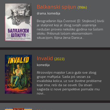
Balkanski spijun
(1984)
drama
,
komedija
Beograđanin Ilija Čvorović (D. Stojković) bivši
je staljinist koji je zbog svojih uvjerenja
nedužan proveo nekoliko godina na Golom
otoku. Pritisnuti lošom ekonomskom
situacijom, Ilijina žena Danica...
Invalid
(2023)
komedija
Mrzovoljni majstor Laco gubi sve zbog
grupe mafijaša. Sada još vezan za
invalidska kolica, uz sve životne probleme
koje ima, reši da se osveti. Da stvari
sagleda iz nove perspektive pomaže mu
novi...