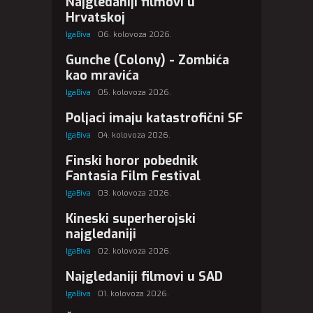
Najgledaniji filmovi u
Hrvatskoj
IgaBiva
06. kolovoza 2026.
Gunche (Colony) - Zombića
kao mravića
IgaBiva
05. kolovoza 2026.
Poljaci imaju katastrofični SF
IgaBiva
04. kolovoza 2026.
Finski horor pobednik
Fantasia Film Festival
IgaBiva
03. kolovoza 2026.
Kineski superherojski
najgledaniji
IgaBiva
02. kolovoza 2026.
Najgledaniji filmovi u SAD
IgaBiva
01. kolovoza 2026.