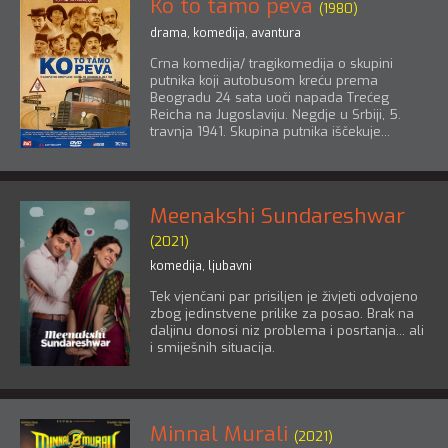
Ko to tamo peva
(1980)
drama
,
komedija
,
avantura
Crna komedija/ tragikomedija o skupini
putnika koji autobusom kreću prema
Beogradu 24 sata uoči napada Trećeg
Reicha na Jugoslaviju. Negdje u Srbiji, 5.
travnja 1941. Skupina putnika iščekuje...
Meenakshi Sundareshwar
(2021)
komedija
,
ljubavni
Tek vjenčani par prisiljen je živjeti odvojeno
zbog jedinstvene prilike za posao. Brak na
daljinu donosi niz problema i posrtanja... ali
i smiješnih situacija.
Minnal Murali
(2021)