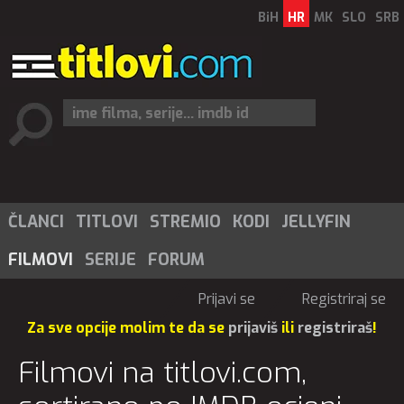
BiH
HR
MK
SLO
SRB
ČLANCI
TITLOVI
STREMIO
KODI
JELLYFIN
FILMOVI
SERIJE
FORUM
Prijavi se
Registriraj se
Za sve opcije molim te da se
prijaviš
ili
registriraš
!
Filmovi na titlovi.com,