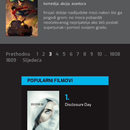
komedija
,
akcija
,
avantura
Krojač dobije nadljudske moći nakon što ga
pogodi grom, no mora pobijediti
neočekivanog neprijatelja ako želi postati
superjunak i pomoći svojem gradu.
Prethodna
1
2
3
4
5
6
7
8
9
10
...
1808
1809
Sljedeća
POPULARNI FILMOVI
Disclosure Day