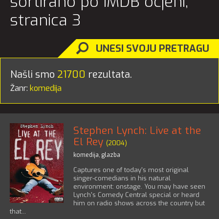
sortirano po IMDB ocjeni,
stranica 3
UNESI SVOJU PRETRAGU
Našli smo
21700
rezultata.
Žanr:
komedija
Stephen Lynch: Live at the
El Rey
(2004)
komedija
,
glazba
Captures one of today's most original
singer-comedians in his natural
environment: onstage. You may have seen
Lynch's Comedy Central special or heard
him on radio shows across the country but
that...