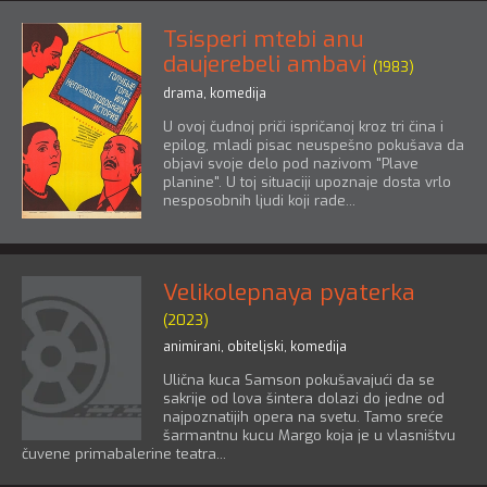
Tsisperi mtebi anu
daujerebeli ambavi
(1983)
drama
,
komedija
U ovoj čudnoj priči ispričanoj kroz tri čina i
epilog, mladi pisac neuspešno pokušava da
objavi svoje delo pod nazivom "Plave
planine". U toj situaciji upoznaje dosta vrlo
nesposobnih ljudi koji rade...
Velikolepnaya pyaterka
(2023)
animirani
,
obiteljski
,
komedija
Ulična kuca Samson pokušavajući da se
sakrije od lova šintera dolazi do jedne od
najpoznatijih opera na svetu. Tamo sreće
šarmantnu kucu Margo koja je u vlasništvu
čuvene primabalerine teatra...