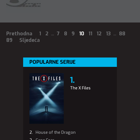
Prethodna
1
2
...
7
8
9
10
11
12
13
...
88
89
Sljedeća
POPULARNE SERIJE
The X Files
House of the Dragon