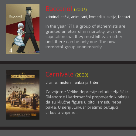
Baccano!
(2007)
kriminalistički
,
animirani
,
komedija
,
akcija
,
fantazija
,
In the year 1711, a group of alchemists are
granted an elixir of immortality, with the
stipulation that they must kill each other
until there can be only one. The now-
immortal group unanimously...
Carnivàle
(2003)
drama
,
misterij
,
fantazija
,
triler
Za vrijeme Velike depresije mladi seljačić iz
Oklahome i karizmatični propovjednik otkriju
da su ključne figure u bitci između neba i
pakla. U seriji „Cirkus“ pratimo putujući
cirkus u vrijeme...