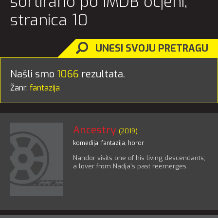
sortirano po IMDB ocjeni,
stranica 10
UNESI SVOJU PRETRAGU
Našli smo
1066
rezultata.
Žanr:
fantazija
Ancestry
(2019)
komedija
,
fantazija
,
horor
Nandor visits one of his living descendants;
a lover from Nadja's past reemerges.