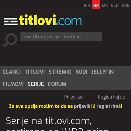
BiH
HR
MK
SLO
SRB
ČLANCI
TITLOVI
STREMIO
KODI
JELLYFIN
FILMOVI
SERIJE
FORUM
Prijavi se
Registriraj se
Za sve opcije molim te da se
prijaviš
ili
registriraš
!
Serije na titlovi.com,