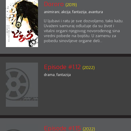
Dororo
(2019)
animirani
,
akcija
,
fantazija
,
avantura
U ljubavi i ratu je sve dozvoljeno, tako kažu.
Uvaženi samuraj odlučuje da su život i
vitalni organi njegovog novorođenog sina
vredni pobede na bojištu. U zamenu za
pobedu sinovljeve organe deli...
Episode #1.12
(2022)
drama
,
fantazija
Episode #1.15
(2022)