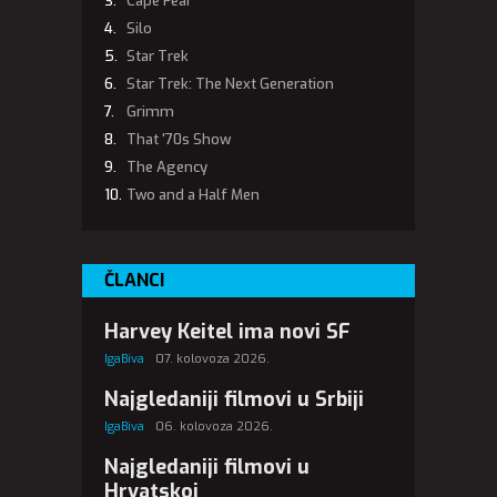
Cape Fear
Silo
Star Trek
Star Trek: The Next Generation
Grimm
That '70s Show
The Agency
Two and a Half Men
ČLANCI
Harvey Keitel ima novi SF
IgaBiva
07. kolovoza 2026.
Najgledaniji filmovi u Srbiji
IgaBiva
06. kolovoza 2026.
Najgledaniji filmovi u
Hrvatskoj