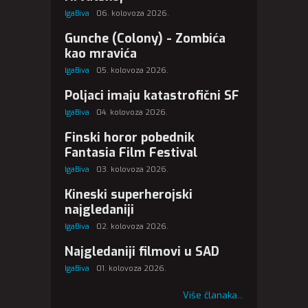
IgaBiva
06. kolovoza 2026.
Gunche (Colony) - Zombića
kao mravića
IgaBiva
05. kolovoza 2026.
Poljaci imaju katastrofični SF
IgaBiva
04. kolovoza 2026.
Finski horor pobednik
Fantasia Film Festival
IgaBiva
03. kolovoza 2026.
Kineski superherojski
najgledaniji
IgaBiva
02. kolovoza 2026.
Najgledaniji filmovi u SAD
IgaBiva
01. kolovoza 2026.
Više članaka...