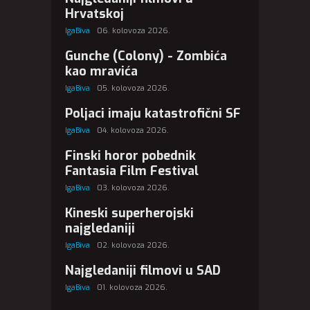
Hrvatskoj
IgaBiva
06. kolovoza 2026.
Gunche (Colony) - Zombića
kao mravića
IgaBiva
05. kolovoza 2026.
Poljaci imaju katastrofični SF
IgaBiva
04. kolovoza 2026.
Finski horor pobednik
Fantasia Film Festival
IgaBiva
03. kolovoza 2026.
Kineski superherojski
najgledaniji
IgaBiva
02. kolovoza 2026.
Najgledaniji filmovi u SAD
IgaBiva
01. kolovoza 2026.