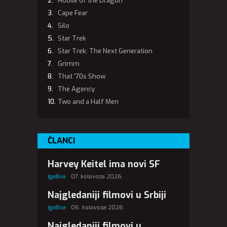
House of the Dragon
Cape Fear
Silo
Star Trek
Star Trek: The Next Generation
Grimm
That '70s Show
The Agency
Two and a Half Men
ČLANCI
Harvey Keitel ima novi SF
IgaBiva
07. kolovoza 2026.
Najgledaniji filmovi u Srbiji
IgaBiva
06. kolovoza 2026.
Najgledaniji filmovi u