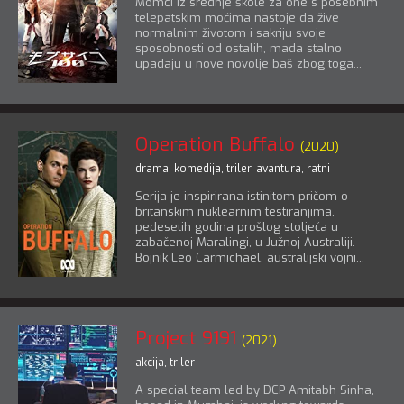
Momci iz srednje škole za one s posebnim
telepatskim moćima nastoje da žive
normalnim životom i sakriju svoje
sposobnosti od ostalih, mada stalno
upadaju u nove novolje baš zbog toga...
Operation Buffalo
(2020)
drama
,
komedija
,
triler
,
avantura
,
ratni
Serija je inspirirana istinitom pričom o
britanskim nuklearnim testiranjima,
pedesetih godina prošlog stoljeća u
zabačenoj Maralingi, u Južnoj Australiji.
Bojnik Leo Carmichael, australijski vojni...
Project 9191
(2021)
akcija
,
triler
A special team led by DCP Amitabh Sinha,