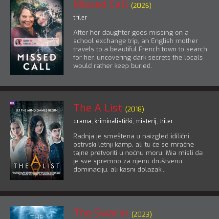
Missed Call
(2026)
triler
After her daughter goes missing on a
school exchange trip, an English mother
travels to a beautiful French town to search
for her, uncovering dark secrets the locals
would rather keep buried.
The A List
(2018)
drama
,
kriminalistički
,
misterij
,
triler
Radnja je smeštena u naizgled idilični
ostrvski letnji kamp, ali tu će se mračne
tajne pretvoriti u noćnu moru. Mia misli da
je sve spremno za njenu društvenu
dominaciju, ali kasni dolazak...
The Swarm
(2023)