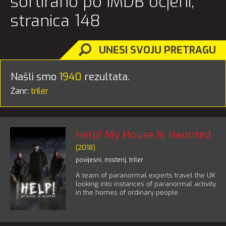
sortirano po IMDB ocjeni,
stranica 148
UNESI SVOJU PRETRAGU
Našli smo
1940
rezultata.
Žanr:
triler
Help! My House Is Haunted
(2018)
povijesni
,
misterij
,
triler
A team of paranormal experts travel the UK
looking into instances of paranormal activity
in the homes of ordinary people.