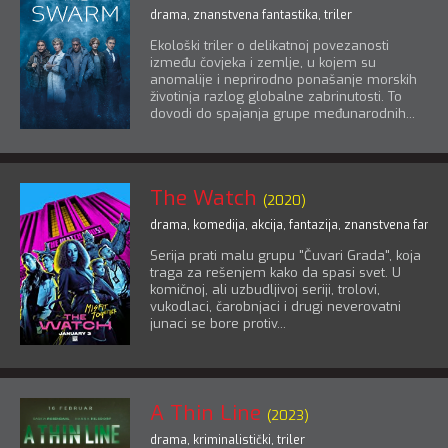
drama
,
znanstvena fantastika
,
triler
Ekološki triler o delikatnoj povezanosti
između čovjeka i zemlje, u kojem su
anomalije i neprirodno ponašanje morskih
životinja razlog globalne zabrinutosti. To
dovodi do spajanja grupe međunarodnih...
The Watch
(2020)
drama
,
komedija
,
akcija
,
fantazija
,
znanstvena fantas
Serija prati malu grupu "Čuvari Grada", koja
traga za rešenjem kako da spasi svet. U
komičnoj, ali uzbudljivoj seriji, trolovi,
vukodlaci, čarobnjaci i drugi neverovatni
junaci se bore protiv...
A Thin Line
(2023)
drama
,
kriminalistički
,
triler