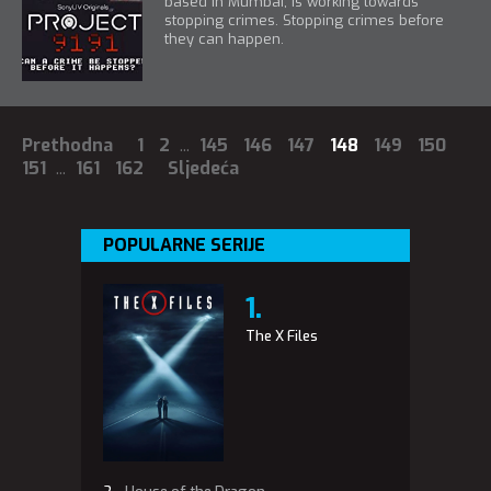
based in Mumbai, is working towards
stopping crimes. Stopping crimes before
they can happen.
Prethodna
1
2
...
145
146
147
148
149
150
151
...
161
162
Sljedeća
POPULARNE SERIJE
The X Files