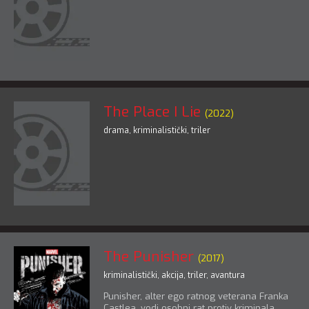
The Place I Lie
(2022)
drama
,
kriminalistički
,
triler
The Punisher
(2017)
kriminalistički
,
akcija
,
triler
,
avantura
Punisher, alter ego ratnog veterana Franka
Castlea, vodi osobni rat protiv kriminala