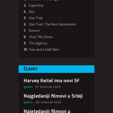
Cape Fear
Silo
Star Trek
Star Trek: The Next Generation
Grimm
That '70s Show
The Agency
Two and a Half Men
ČLANCI
Harvey Keitel ima novi SF
IgaBiva
07. kolovoza 2026.
Najgledaniji filmovi u Srbiji
IgaBiva
06. kolovoza 2026.
Najgledaniji filmovi u