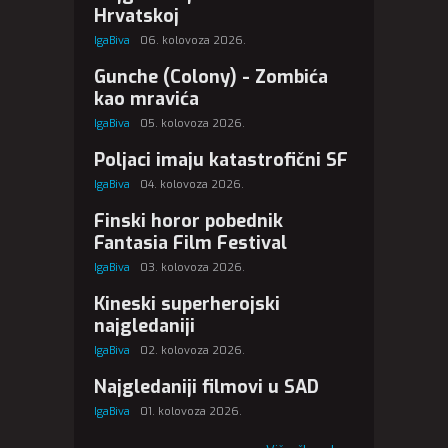
Hrvatskoj
IgaBiva
06. kolovoza 2026.
Gunche (Colony) - Zombića
kao mravića
IgaBiva
05. kolovoza 2026.
Poljaci imaju katastrofični SF
IgaBiva
04. kolovoza 2026.
Finski horor pobednik
Fantasia Film Festival
IgaBiva
03. kolovoza 2026.
Kineski superherojski
najgledaniji
IgaBiva
02. kolovoza 2026.
Najgledaniji filmovi u SAD
IgaBiva
01. kolovoza 2026.