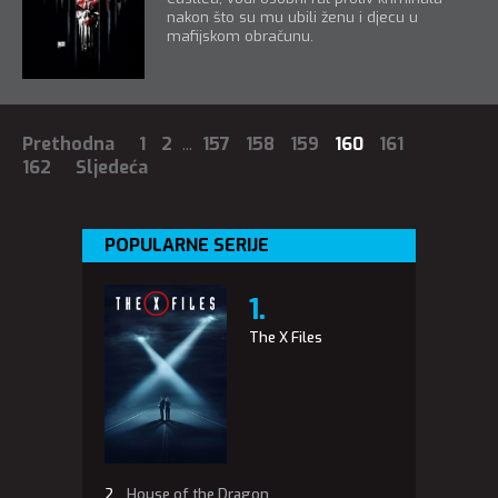
nakon što su mu ubili ženu i djecu u
mafijskom obračunu.
Prethodna
1
2
...
157
158
159
160
161
162
Sljedeća
POPULARNE SERIJE
The X Files
House of the Dragon