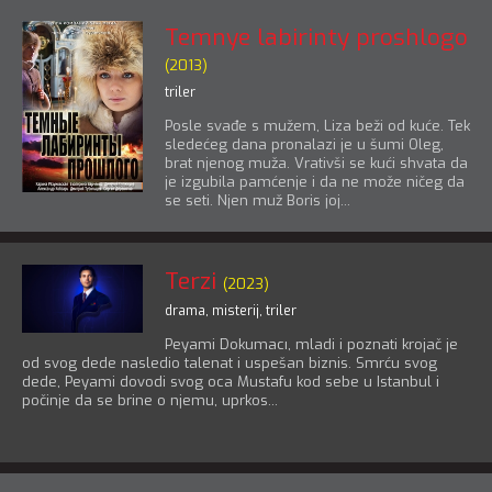
Temnye labirinty proshlogo
(2013)
triler
Posle svađe s mužem, Liza beži od kuće. Tek
sledećeg dana pronalazi je u šumi Oleg,
brat njenog muža. Vrativši se kući shvata da
je izgubila pamćenje i da ne može ničeg da
se seti. Njen muž Boris joj...
Terzi
(2023)
drama
,
misterij
,
triler
Peyami Dokumacı, mladi i poznati krojač je
od svog dede nasledio talenat i uspešan biznis. Smrću svog
dede, Peyami dovodi svog oca Mustafu kod sebe u Istanbul i
počinje da se brine o njemu, uprkos...