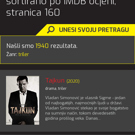
sortirano po IMDB ocjeni,
stranica 160
UNESI SVOJU PRETRAGU
Našli smo
1940
rezultata.
Žanr:
triler
Tajkun
(2020)
drama
,
triler
Vladan Simonović je vlasnik Sigme - jedan
od najbogatijih, najmoćnijih ljudi u državi.
Vladan Simonović stekao je svoje bogatstvo
na sumnjiv način, tokom devedesetih
godina prošlog veka. Danas...