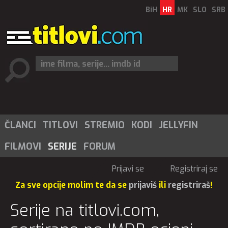
BiH
HR
MK
SLO
SRB
ČLANCI
TITLOVI
STREMIO
KODI
JELLYFIN
FILMOVI
SERIJE
FORUM
Prijavi se
Registriraj se
Za sve opcije molim te da se
prijaviš
ili
registriraš
!
Serije na titlovi.com,