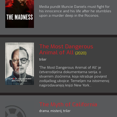
Media pundit Muncie Daniels must fight for
his innocence and his life after he stumbles
upon a murder deep in the Poconos.
The Most Dangerous
Animal of All
(2020)
triler
'The Most Dangerous Animal of All' je
četverodijelna dokumentarna serija, o
stvarnim zločinima, koja istražuje povijest
zodijačkog ubojice. Temeljen na istoimenoj
najprodavanijoj knjizi New York...
The Myth of California
drama
,
misterij
,
triler