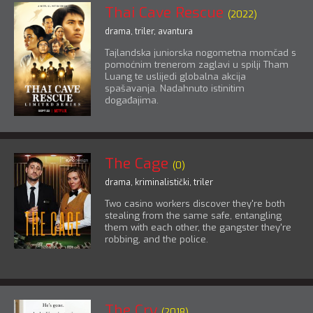
Thai Cave Rescue
(2022)
drama
,
triler
,
avantura
Tajlandska juniorska nogometna momčad s
pomoćnim trenerom zaglavi u spilji Tham
Luang te uslijedi globalna akcija
spašavanja. Nadahnuto istinitim
događajima.
The Cage
(0)
drama
,
kriminalistički
,
triler
Two casino workers discover they're both
stealing from the same safe, entangling
them with each other, the gangster they're
robbing, and the police.
The Cry
(2018)