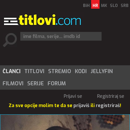
BiH
HR
MK
SLO
SRB
ČLANCI
TITLOVI
STREMIO
KODI
JELLYFIN
FILMOVI
SERIJE
FORUM
Prijavi se
Registriraj se
Za sve opcije molim te da se
prijaviš
ili
registriraš
!