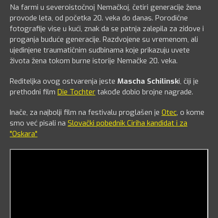
Na farmi u severoistočnoj Nemačkoj, četiri generacije žena
provode leta, od početka 20. veka do danas. Porodične
fotografije vise u kući, znak da se patnja zalepila za zidove i
proganja buduće generacije. Razdvojene su vremenom, ali
ujedinjene traumatičnim sudbinama koje prikazuju uvete
života žena tokom burne istorije Nemačke 20. veka.
Rediteljka ovog ostvarenja jeste
Mascha Schilinsk
i, čiji je
prethodni film
Die Tochter
takođe dobio brojne nagrade.
Inače, za najbolji film na festivalu proglašen je
Otec
, o kome
smo već pisali na
Slovački pobednik Ciriha kandidat i za
"Oskara"