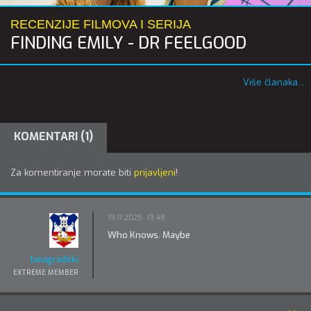
RECENZIJE FILMOVA I SERIJA
FINDING EMILY - DR FEELGOOD
Više članaka...
KOMENTARI (1)
Za komentiranje morate biti
prijavljeni
!
19.11.2025. 19:48
Who Knows. Maybe
beogradski
EXTREME MEMBER