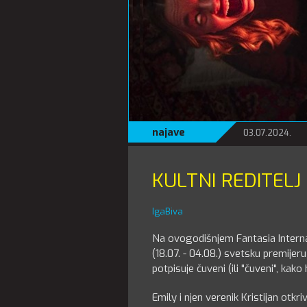
najave
03.07.2024.
KULTNI REDITELJ
IgaBiva
Na ovogodišnjem Fantasia Internat
(18.07. - 04.08.) svetsku premijer
potpisuje čuveni (ili "čuveni", kak
Emily i njen verenik Kristijan otkr