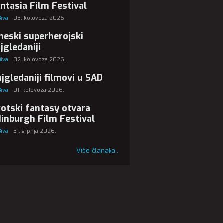
ntasia Film Festival
Biva
03. kolovoza 2026.
neski superherojski
jgledaniji
Biva
02. kolovoza 2026.
jgledaniji filmovi u SAD
Biva
01. kolovoza 2026.
otski fantasy otvara
inburgh Film Festival
Biva
31. srpnja 2026.
Više članaka...