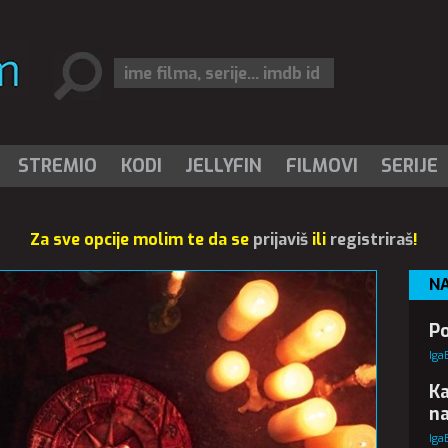
STREMIO
KODI
JELLYFIN
FILMOVI
SERIJE
Za sve opcije molim te da se
prijaviš
ili
registriraš
!
N
Po
Iga
Ka
n
Iga