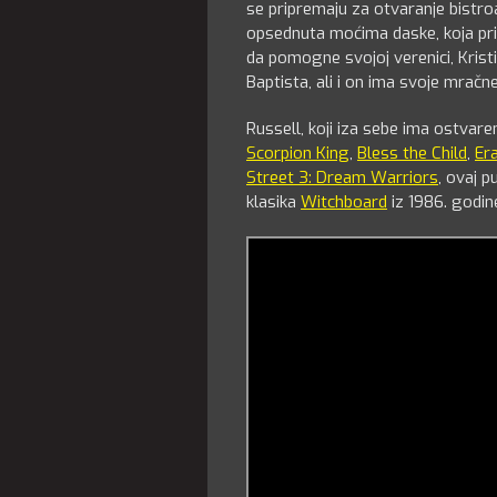
se pripremaju za otvaranje bistro
opsednuta moćima daske, koja prizi
da pomogne svojoj verenici, Krist
Baptista, ali i on ima svoje mračne
Russell, koji iza sebe ima ostvar
Scorpion King
,
Bless the Child
,
Er
Street 3: Dream Warriors
, ovaj 
klasika
Witchboard
iz 1986. godine