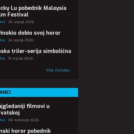
cky Lu pobednik Malaysia
lm Festival
Biva
26. srpnja 2026.
Pinokio dobio svoj horor
Biva
24. srpnja 2026.
ska triler-serija simbolična
Biva
19. srpnja 2026.
Više članaka...
ANCI
jgledaniji filmovi u
vatskoj
Biva
06. kolovoza 2026.
nski horor pobednik