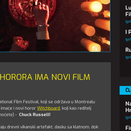
Lu
Fi
Iga
I 
Iga
Ru
Iga
 HORORA IMA NOVI FILM
ČL
ional Film Festival, koji se održava u Montrealu
Na
u imaće i novi horor
Witchboard
, koji kao reditelj
Hr
o hoćete) -
Chuck Russell!
Iga
ivaju drevni vikanski artefakt, dasku sa klatnom, dok
Fi