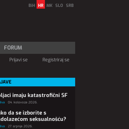
BiH
HR
MK
SLO
SRB
FORUM
Prijavi se
Registriraj se
AJAVE
ljaci imaju katastrofični SF
Biva
04. kolovoza 2026.
ko da se izborite s
adolazećom seksualnošću?
Biva
27. srpnja 2026.