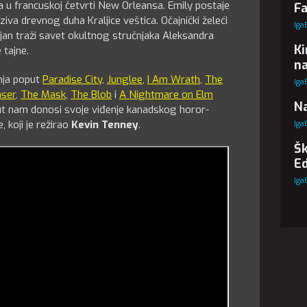
a u francuskoj četvrti New Orleansa. Emily postaje
Fa
va drevnog duha Kraljice veštica. Očajnički želeći
Iga
ijan traži savet okultnog stručnjaka Aleksandra
Ki
 tajne.
na
enja poput
Paradise City
,
Junglee
,
I Am Wrath
,
The
Iga
aser
,
The Mask
,
The Blob
i
A Nightmare on Elm
Na
put nam donosi svoje viđenje kanadskog horor-
, koji je režirao
Kevin Tenney
.
Iga
Šk
Ed
Iga