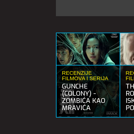
RECENZIJE
RE
FILMOVA I SERIJA
FI
GUNCHE
TH
(COLONY) -
RO
ZOMBIĆA KAO
IS
MRAVIĆA
PO