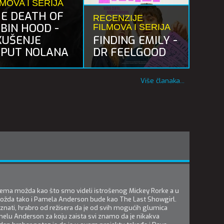
LMOVA I SERIJA
E DEATH OF
RECENZIJE
BIN HOOD -
FILMOVA I SERIJA
KUŠENJE
FINDING EMILY -
PUT NOLANA
DR FEELGOOD
Više članaka...
 i tema možda kao što smo videli istrošenog Mickey Rorke a u
ožda tako i Pamela Anderson bude kao The Last Showgirl.
nati, hrabro od režisera da je od svih mogućih glumica
elu Anderson za koju zaista svi znamo da je nikakva