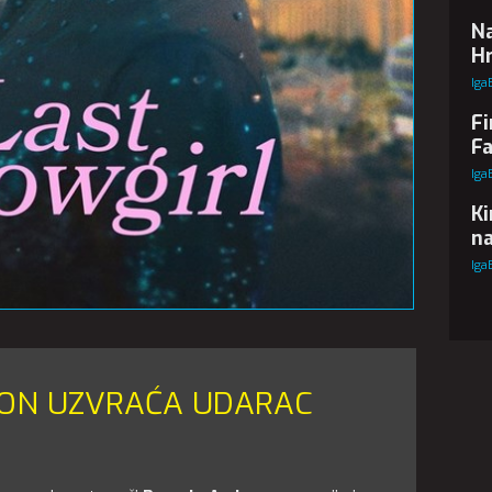
Na
Hr
Iga
Fi
Fa
Iga
Ki
na
Iga
ON UZVRAĆA UDARAC