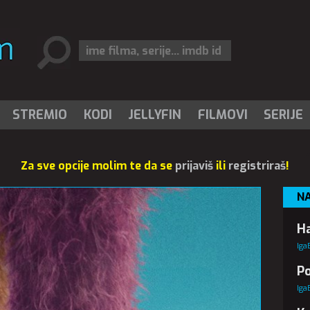
STREMIO
KODI
JELLYFIN
FILMOVI
SERIJE
Za sve opcije molim te da se
prijaviš
ili
registriraš
!
N
Ha
Iga
Po
Iga