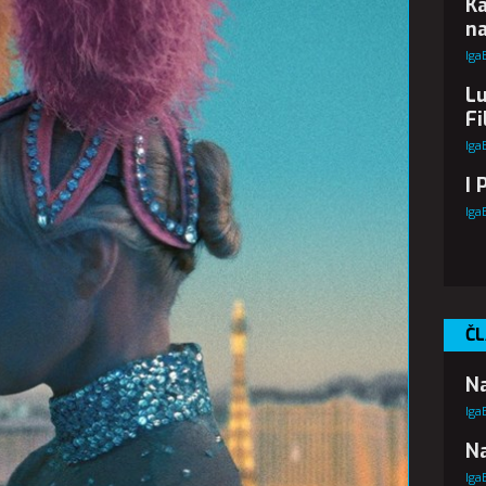
Ka
n
Iga
Lu
Fi
Iga
I 
Iga
ČL
Na
Iga
Na
Iga