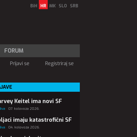
BiH
HR
MK
SLO
SRB
FORUM
Prijavi se
Registriraj se
AJAVE
rvey Keitel ima novi SF
Biva
07. kolovoza 2026.
ljaci imaju katastrofični SF
Biva
04. kolovoza 2026.