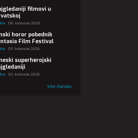
jgledaniji filmovi u
vatskoj
Biva
06. kolovoza 2026.
nski horor pobednik
ntasia Film Festival
Biva
03. kolovoza 2026.
neski superherojski
jgledaniji
Biva
02. kolovoza 2026.
Više članaka...