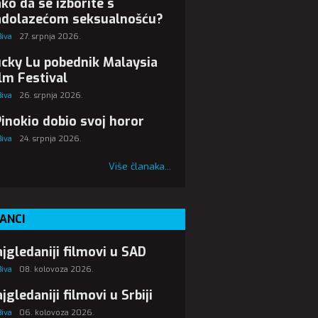
ko da se izborite s
adolazećom seksualnošću?
Biva
27. srpnja 2026.
cky Lu pobednik Malaysia
lm Festival
Biva
26. srpnja 2026.
Pinokio dobio svoj horor
Biva
24. srpnja 2026.
Više članaka...
ANCI
jgledaniji filmovi u SAD
Biva
08. kolovoza 2026.
jgledaniji filmovi u Srbiji
Biva
06. kolovoza 2026.