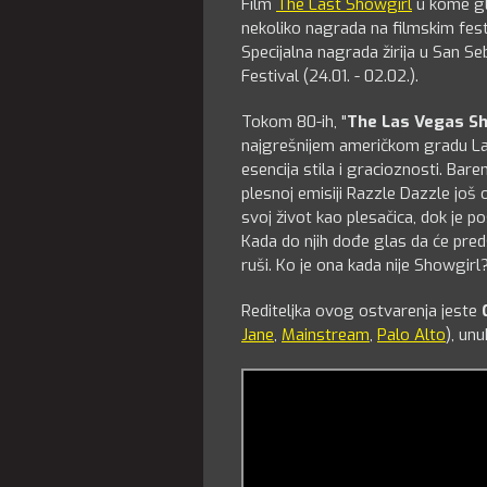
Film
The Last Showgirl
u kome gl
nekoliko nagrada na filmskim fes
Specijalna nagrada žirija u San Se
Festival (24.01. - 02.02.).
Tokom 80-ih, "
The Las Vegas S
najgrešnijem američkom gradu Las
esencija stila i gracioznosti. Bar
plesnoj emisiji Razzle Dazzle još
svoj život kao plesačica, dok je 
Kada do njih dođe glas da će preds
ruši. Ko je ona kada nije Showgirl
Rediteljka ovog ostvarenja jeste
Jane
,
Mainstream
,
Palo Alto
), un