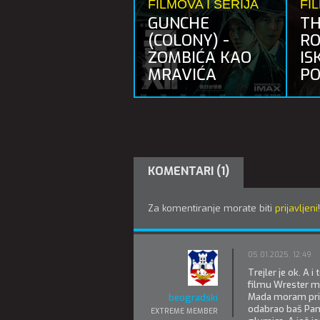
FILMOVA I SERIJA
FI
GUNCHE
TH
(COLONY) -
RO
ZOMBIĆA KAO
IS
MRAVIĆA
PO
KOMENTARI (1)
Za komentiranje morate biti
prijavljeni
!
05.01.2025. 12:49
Trejler je ok. A
filmu Wrester m
Mada moram priz
beogradski
odabrao baš Pam
EXTREME MEMBER