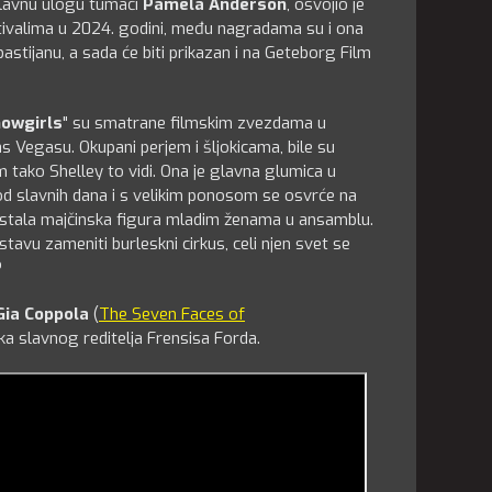
avnu ulogu tumači
Pamela Anderson
, osvojio je
tivalima u 2024. godini, među nagradama su i ona
bastijanu, a sada će biti prikazan i na Geteborg Film
howgirls
" su smatrane filmskim zvezdama u
 Vegasu. Okupani perjem i šljokicama, bile su
em tako Shelley to vidi. Ona je glavna glumica u
 od slavnih dana i s velikim ponosom se osvrće na
postala majčinska figura mladim ženama u ansamblu.
tavu zameniti burleskni cirkus, celi njen svet se
?
Gia Coppola
(
The Seven Faces of
uka slavnog reditelja Frensisa Forda.