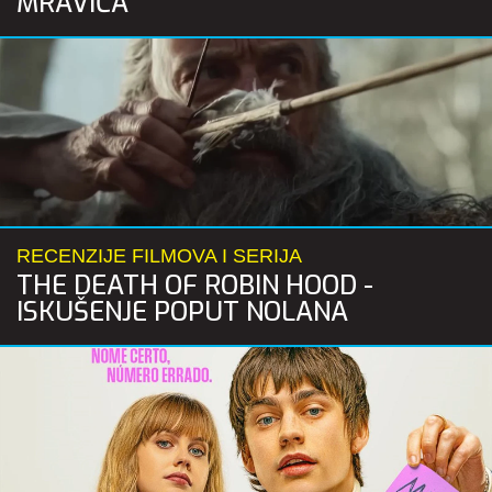
MRAVIĆA
RECENZIJE FILMOVA I SERIJA
THE DEATH OF ROBIN HOOD -
ISKUŠENJE POPUT NOLANA