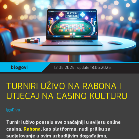
blogovi
12.05.2025., update 18.06.2025.
TURNIRI UŽIVO NA RABONA I
UTJECAJ NA CASINO KULTURU
IgaBiva
Turniri uživo postaju sve značajniji u svijetu online
casina.
Rabona
, kao platforma, nudi priliku za
sudjelovanje u ovim uzbudljivim događajima,