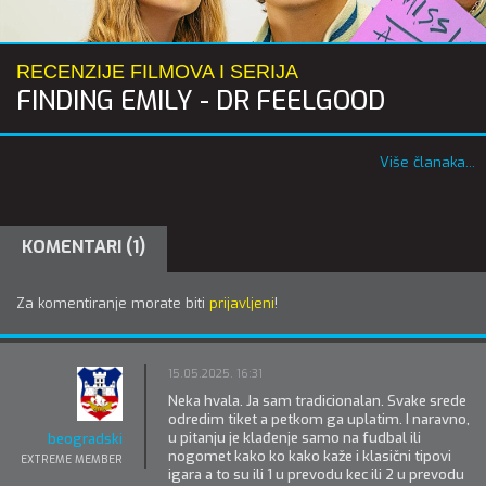
RECENZIJE FILMOVA I SERIJA
FINDING EMILY - DR FEELGOOD
Više članaka...
KOMENTARI (1)
Za komentiranje morate biti
prijavljeni
!
15.05.2025. 16:31
Neka hvala. Ja sam tradicionalan. Svake srede
odredim tiket a petkom ga uplatim. I naravno,
u pitanju je klađenje samo na fudbal ili
beogradski
nogomet kako ko kako kaže i klasični tipovi
EXTREME MEMBER
igara a to su ili 1 u prevodu kec ili 2 u prevodu