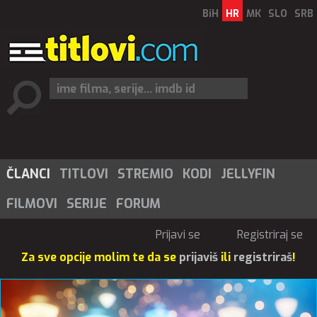
BiH
HR
MK
SLO
SRB
ČLANCI
TITLOVI
STREMIO
KODI
JELLYFIN
FILMOVI
SERIJE
FORUM
Prijavi se
Registriraj se
Za sve opcije molim te da se
prijaviš
ili
registriraš
!