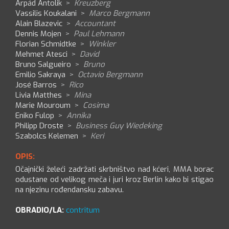
Árpád Antolik
>
Kreuzberg
Vassilis Koukalani
>
Marco Bergmann
Alain Blazevic
>
Accountant
Dennis Mojen
>
Paul Lehmann
Florian Schmidtke
>
Winkler
Mehmet Atesci
>
David
Bruno Salgueiro
>
Bruno
Emilio Sakraya
>
Octavio Bergmann
José Barros
>
Rico
Livia Matthes
>
Mina
Marie Mouroum
>
Cosima
Eniko Fulop
>
Annika
Philipp Droste
>
Business Guy Wiedeking
Szabolcs Kelemen
>
Keri
OPIS:
Očajnički želeći zadržati skrbništvo nad kćeri, MMA borac
odustane od velikog meča i juri kroz Berlin kako bi stigao
na njezinu rođendansku zabavu.
OBRADIO/LA:
contritum