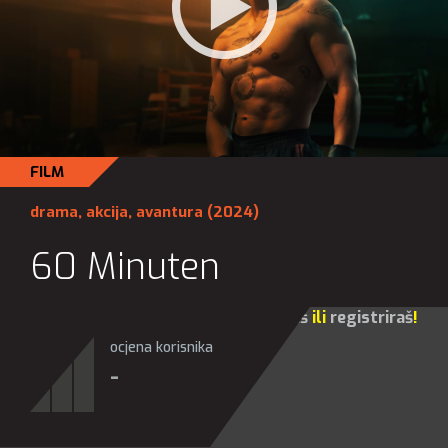
FILM
drama
,
akcija
,
avantura
(2024)
60 Minuten
Za sve opcije molim te da se
prijaviš
ili
registriraš
!
ocjena korisnika
-