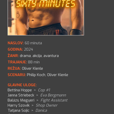
NASLOV:
60 minuta
GODINA:
2024
ŽANR:
drama
,
akcija
,
avantura
TRAJANJE:
88 min
REŽIJA:
Oliver Kienle
SCENARIJ:
Philip Koch
,
Oliver Kienle
GLAVNE ULOGE:
Bettina Hoppe
>
Cop #1
Janna Striebeck
>
Eva Bergmann
Balázs Megyeri
>
Fight Assistant
Harry Szovik
>
Shop Owner
Tatjana Sojic
>
Danica