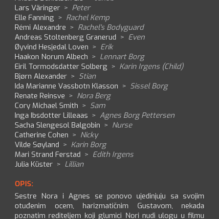
Lars Väringer
>
Peter
Elle Fanning
>
Rachel Kemp
Rémi Alexandre
>
Rachel's Bodyguard
Andreas Stoltenberg Granerud
>
Even
Øyvind Hesjedal Loven
>
Erik
Haakon Norum Albech
>
Lennart Borg
Eiril Tormodsdatter Solberg
>
Karin Irgens (Child)
Bjørn Alexander
>
Stian
Ida Marianne Vassbotn Klasson
>
Sissel Borg
Renate Reinsve
>
Nora Berg
Cory Michael Smith
>
Sam
Inga Ibsdotter Lilleaas
>
Agnes Borg Pettersen
Sacha Slengesol Balgobin
>
Nurse
Catherine Cohen
>
Nicky
Vilde Søyland
>
Karin Borg
Mari Strand Ferstad
>
Edith Irgens
Julia Küster
>
Lillian
OPIS:
Sestre Nora i Agnes se ponovo ujedinjuju sa svojim
otuđenim ocem, harizmatičnim Gustavom, nekada
poznatim rediteljem koji glumici Nori nudi ulogu u filmu