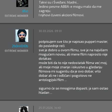
Takvi su i Šveđani, hladni...
Jedino pesme ABBA-e mogu malo da me
zagreju.
Mizi
I njihovi čuveni akcioni filmovi.
EXTREME MEMBER
30.03.2026. 09:01
potpisujem sve što je napisao puppet master,
do poslednje reči.
2b0rn0t0b
sve je dobro u ovom filmu, sve je na najvišem
EXTREME MEMBER
mogućem novou, ali mene film naprosto nije
dotakao.
može biti da to nije nedostatak filma već moj,
ali moje moje znanje i iskustvo u gledanju
filmova mi sugerišu da je ovo dobar, vrlo
dobar ali ne i odličan i pogotovo ne
antologijski film ...
sigurno će se mnogima dopasti, ja sam ostao
hladan ...
25.01.2026. 14:40