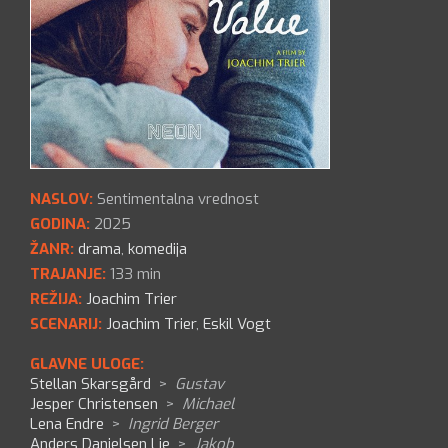
NASLOV:
Sentimentalna vrednost
GODINA:
2025
ŽANR:
drama
,
komedija
TRAJANJE:
133 min
REŽIJA:
Joachim Trier
SCENARIJ:
Joachim Trier
,
Eskil Vogt
GLAVNE ULOGE:
Stellan Skarsgård
>
Gustav
Jesper Christensen
>
Michael
Lena Endre
>
Ingrid Berger
Anders Danielsen Lie
>
Jakob