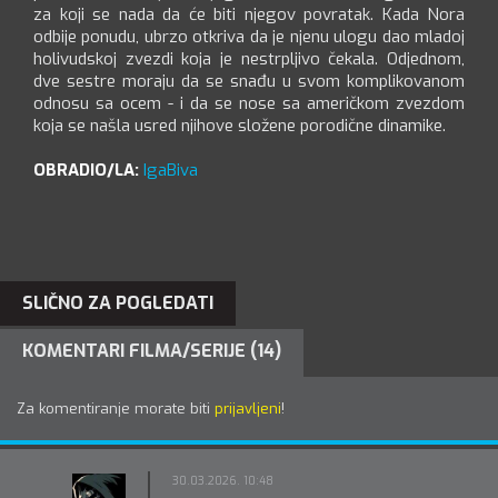
za koji se nada da će biti njegov povratak. Kada Nora
odbije ponudu, ubrzo otkriva da je njenu ulogu dao mladoj
holivudskoj zvezdi koja je nestrpljivo čekala. Odjednom,
dve sestre moraju da se snađu u svom komplikovanom
odnosu sa ocem - i da se nose sa američkom zvezdom
koja se našla usred njihove složene porodične dinamike.
OBRADIO/LA:
IgaBiva
SLIČNO ZA POGLEDATI
KOMENTARI FILMA/SERIJE (14)
Za komentiranje morate biti
prijavljeni
!
30.03.2026. 10:48