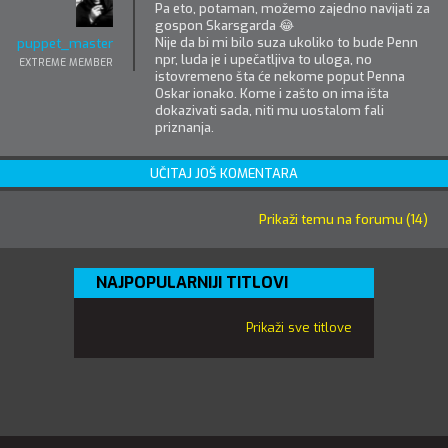
Pa eto, potaman, možemo zajedno navijati za
gospon Skarsgarda 😂
Nije da bi mi bilo suza ukoliko to bude Penn
puppet_master
npr, luda je i upečatljiva to uloga, no
EXTREME MEMBER
istovremeno šta će nekome poput Penna
Oskar ionako. Kome i zašto on ima išta
dokazivati sada, niti mu uostalom fali
priznanja.
UČITAJ JOŠ KOMENTARA
Prikaži temu na forumu (14)
NAJPOPULARNIJI TITLOVI
Prikaži sve titlove