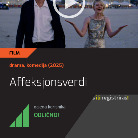
FILM
drama
,
komedija
(2025)
Affeksjonsverdi
Za sve opcije molim te da se
prijaviš
ili
registriraš
!
ocjena korisnika
ODLIČNO!