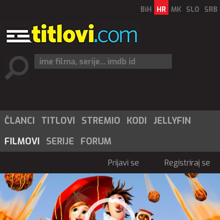
BiH
HR
MK
SLO
SRB
ČLANCI
TITLOVI
STREMIO
KODI
JELLYFIN
FILMOVI
SERIJE
FORUM
Prijavi se
Registriraj se