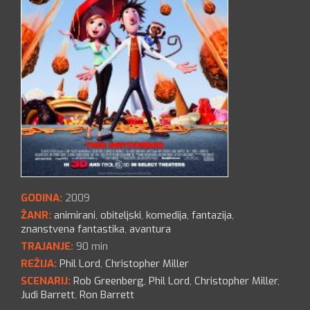
GODINA:
2009
ŽANR:
animirani
,
obiteljski
,
komedija
,
fantazija
,
znanstvena fantastika
,
avantura
TRAJANJE:
90 min
REŽIJA:
Phil Lord
,
Christopher Miller
SCENARIJ:
Rob Greenberg
,
Phil Lord
,
Christopher Miller
,
Judi Barrett
,
Ron Barrett