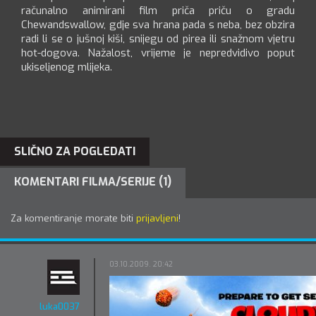
računalno animirani film priča priču o gradu
Chewandswallow, gdje sva hrana pada s neba, bez obzira
radi li se o jušnoj kiši, snijegu od pirea ili snažnom vjetru
hot-dogova. Nažalost, vrijeme je nepredvidivo poput
ukiseljenog mlijeka.
SLIČNO ZA POGLEDATI
KOMENTARI FILMA/SERIJE (1)
Za komentiranje morate biti
prijavljeni
!
03.10.2009. 20:42
luka0037