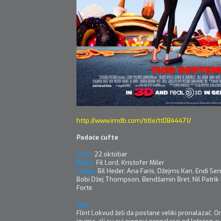
http://www.imdb.com/title/tt0844471/
Padaće ćufte
Start:
22.oktobar
Režija:
Fil Lord, Kristofer Miler
Uloge:
Bil Heder, Ana Faris, Džejms Kan, Endi Se
Bobi Džej Thompson, Bendžamin Bret, Nil Patrik H
Forte
Opis:
Flint Lokvud želi da postane veliki pronalazač. O