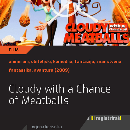
FILM
animirani
,
obiteljski
,
komedija
,
fantazija
,
znanstvena
fantastika
,
avantura
(2009)
Cloudy with a Chance
of Meatballs
Za sve opcije molim te da se
prijaviš
ili
registriraš
!
ocjena korisnika