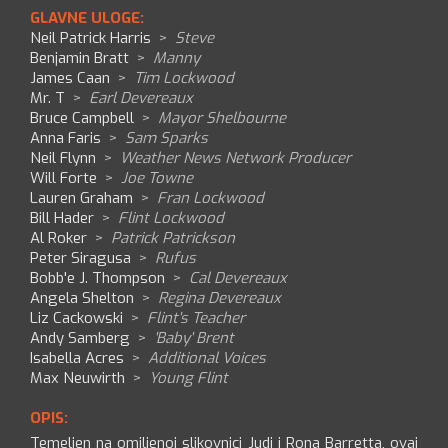
GLAVNE ULOGE:
Neil Patrick Harris
>
Steve
Benjamin Bratt
>
Manny
James Caan
>
Tim Lockwood
Mr. T
>
Earl Devereaux
Bruce Campbell
>
Mayor Shelbourne
Anna Faris
>
Sam Sparks
Neil Flynn
>
Weather News Network Producer
Will Forte
>
Joe Towne
Lauren Graham
>
Fran Lockwood
Bill Hader
>
Flint Lockwood
Al Roker
>
Patrick Patrickson
Peter Siragusa
>
Rufus
Bobb'e J. Thompson
>
Cal Devereaux
Angela Shelton
>
Regina Devereaux
Liz Cackowski
>
Flint's Teacher
Andy Samberg
>
'Baby' Brent
Isabella Acres
>
Additional Voices
Max Neuwirth
>
Young Flint
OPIS:
Temeljen na omiljenoj slikovnici Judi i Rona Barretta, ovaj