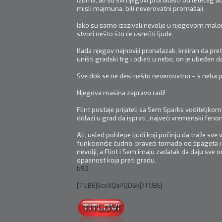
izuma, ali su svi njegovi pronalasci od letećeg 
misli majmuna, bili neverovatni promašaji.
Iako su samo izazivali nevolje u njegovom malom
stvori nešto što će usrećiti ljude.
Kada njegov najnoviji pronalazak, kreiran da pre
uništi gradski trg i odleti u nebo, on je ubeđen d
Sve dok se ne desi nešto neverovatno – s neba p
Njegova mašina zapravo radi!
Flint postaje prijatelj sa Sem Sparks voditeljk
dolazi u grad da isprati „najveći vremenski fenome
Ali, usled pohlepe ljudi koji počinju da traže sve
funkcioniše čudno, praveći tornado od špageta i 
nevolji, a Flint i Sem imaju zadatak da daju sve o
opasnost koja preti gradu.
b92
[TUBE]6ceXQaPQD6k[/TUBE]