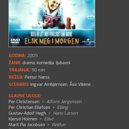
GODINA:
2005
ŽANR:
drama
,
komedija
,
ljubavni
TRAJANJE:
90 min
REŽIJA:
Petter Næss
SCENARIJ:
Ingvar Ambjørnsen
,
Åse Vikene
GLAVNE ULOGE:
Per Christensen
>
Alfons Jørgensen
Per Christian Ellefsen
>
Elling
Gustav-Adolf Hegh
>
Hans Larsen
Kjersti Holmen
>
Elise
Marit Pia Jacobsen
>
Reidun