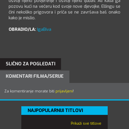
osvoji njeno povjerenje i osvoji njenu ljubav. Ali kada ga
pozovu kući na večeru kod svoje nove djevojke, Ellingu se
čini nekoliko prigovora i priča se ne završava baš onako
kako je mislio.
OBRADIO/LA:
IgaBiva
SLIČNO ZA POGLEDATI
KOMENTARI FILMA/SERIJE
Za komentiranje morate biti
prijavljeni
!
NAJPOPULARNIJI TITLOVI
Prikaži sve titlove