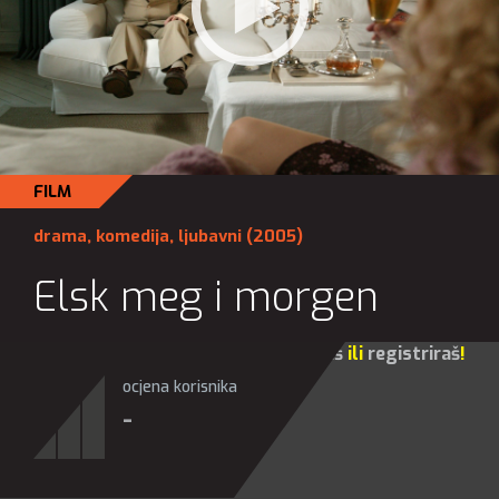
FILM
drama
,
komedija
,
ljubavni
(2005)
Elsk meg i morgen
Za sve opcije molim te da se
prijaviš
ili
registriraš
!
ocjena korisnika
-