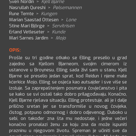
Sven Nordin
>
Kjell Bjarne
Nasrullah Qureshi
>
Pølsemannen
Rune Temte
>
Kungen
Marian Saastad Ottesen
>
Lone
Stine Mari Björge
>
Servitrisen
Erland Vetleseter
>
Kunde
Mari Sarnes Jardim
>
Mojo
OPIS:
Prošle su tri godine otkako se Elling preselio u grad
zajedno sa Kjellom Bjarneom, svojim cimerom iz
ustanove u Broynesu. Elling sada živi sam u stanu. Kjell
Bjarne se preselio jedan sprat, kod Reidun i njene male
kćerkice Mojo. Elling se osjeća kao autsajder i sve više se
izoluje. Sa zaprepaštenjem posmatra čovječanstvo i pita
se kako se svi ostali tako dobro prilagođavaju. Konačno,
Kjell Bjarne rješava situaciju. Elling protestuje, ali je i dalje
prilično sretan jer se transformiše u novog čovjeka,
čistog, potpuno odmornog i dobro odjevenog. Duboko u
sebi, on također zna šta mu nedostaje, i jedne večeri
konačno pronalazi ženu za koju zna da može ispuniti
prazninu u njegovom životu. Spreman je učiniti sve da