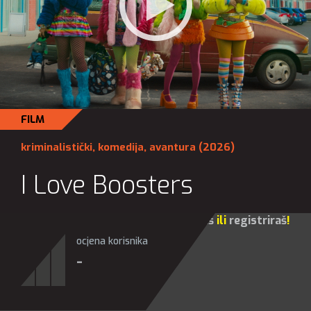
FILM
kriminalistički
,
komedija
,
avantura
(2026)
I Love Boosters
Za sve opcije molim te da se
prijaviš
ili
registriraš
!
ocjena korisnika
-