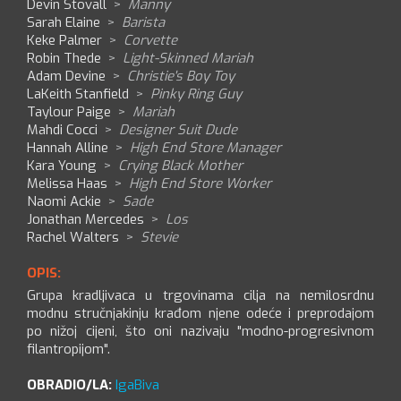
Devin Stovall
>
Manny
Sarah Elaine
>
Barista
Keke Palmer
>
Corvette
Robin Thede
>
Light-Skinned Mariah
Adam Devine
>
Christie's Boy Toy
LaKeith Stanfield
>
Pinky Ring Guy
Taylour Paige
>
Mariah
Mahdi Cocci
>
Designer Suit Dude
Hannah Alline
>
High End Store Manager
Kara Young
>
Crying Black Mother
Melissa Haas
>
High End Store Worker
Naomi Ackie
>
Sade
Jonathan Mercedes
>
Los
Rachel Walters
>
Stevie
OPIS:
Grupa kradljivaca u trgovinama cilja na nemilosrdnu
modnu stručnjakinju krađom njene odeće i preprodajom
po nižoj cijeni, što oni nazivaju "modno-progresivnom
filantropijom".
OBRADIO/LA:
IgaBiva