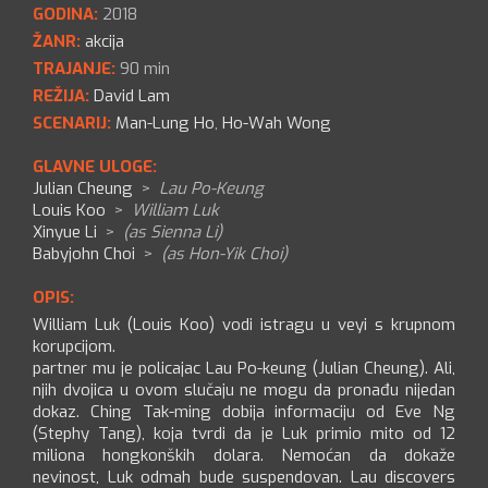
GODINA:
2018
ŽANR:
akcija
TRAJANJE:
90 min
REŽIJA:
David Lam
SCENARIJ:
Man-Lung Ho
,
Ho-Wah Wong
GLAVNE ULOGE:
Julian Cheung
>
Lau Po-Keung
Louis Koo
>
William Luk
Xinyue Li
>
(as Sienna Li)
Babyjohn Choi
>
(as Hon-Yik Choi)
OPIS:
William Luk (Louis Koo) vodi istragu u veyi s krupnom
korupcijom.
partner mu je policajac Lau Po-keung (Julian Cheung). Ali,
njih dvojica u ovom slučaju ne mogu da pronađu nijedan
dokaz. Ching Tak-ming dobija informaciju od Eve Ng
(Stephy Tang), koja tvrdi da je Luk primio mito od 12
miliona hongkonških dolara. Nemoćan da dokaže
nevinost, Luk odmah bude suspendovan. Lau discovers