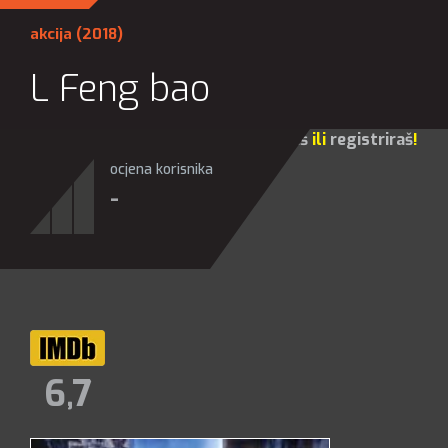
akcija
(2018)
L Feng bao
Za sve opcije molim te da se
prijaviš
ili
registriraš
!
ocjena korisnika
-
6,7