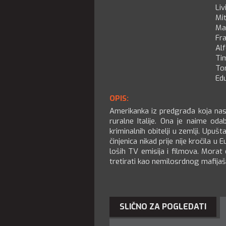
Liv
Mi
Ma
Fr
Al
Ti
To
Ed
OPIS:
Amerikanka iz predgrađa koja nas
ruralne Italije. Ona je naime od
kriminalnih obitelji u zemlji. Upu
činjenica nikad prije nije kročila u 
loših TV emisija i filmova. Morat ć
tretirati kao nemilosrdnog mafija
SLIČNO ZA POGLEDATI