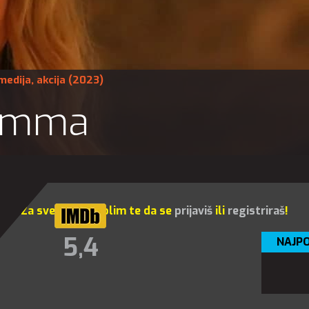
medija
,
akcija
(2023)
amma
Za sve opcije molim te da se
prijaviš
ili
registriraš
!
5,4
NAJPO