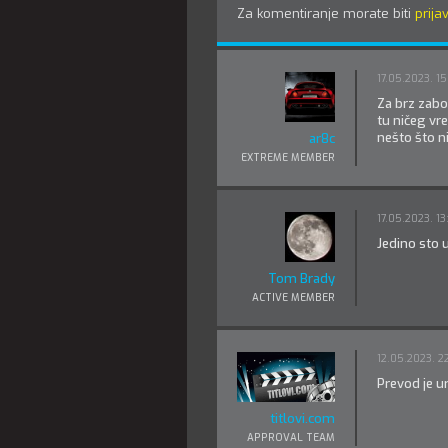
Za komentiranje morate biti
prijav
17.05.2023. 15
Za brz zabor
tu ničeg vre
nešto što ni
ar8c
EXTREME MEMBER
17.05.2023. 13
Jedino sto 
Tom Brady
ACTIVE MEMBER
12.05.2023. 2
Prevod je u
titlovi.com
APPROVAL TEAM