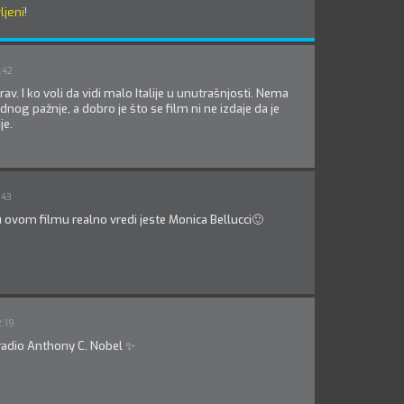
ljeni
!
:42
av. I ko voli da vidi malo Italije u unutrašnjosti. Nema
dnog pažnje, a dobro je što se film ni ne izdaje da je
je.
:43
u ovom filmu realno vredi jeste Monica Bellucci🙂
2:19
radio Anthony C. Nobel ✨