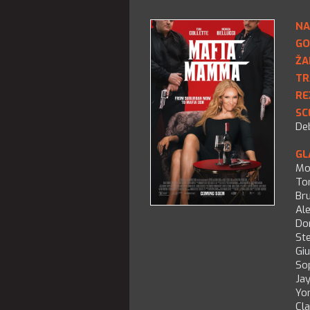
NA
GO
ŽA
TR
RE
SC
De
GL
Mon
Ton
Bru
Al
Do
Ste
Giu
So
Jay
Yo
Cla