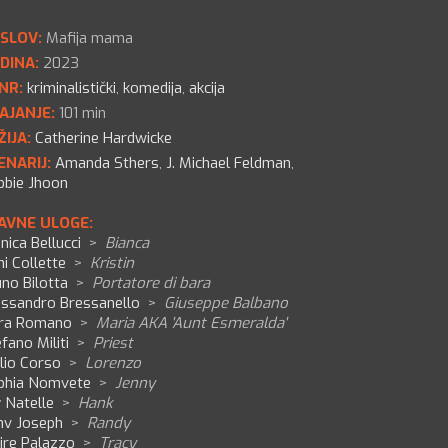
SLOV:
Mafija mama
DINA:
2023
NR:
kriminalistički
,
komedija
,
akcija
AJANJE:
101 min
ŽIJA:
Catherine Hardwicke
ENARIJ:
Amanda Sthers
,
J. Michael Feldman
,
bbie Jhoon
AVNE ULOGE:
ica Bellucci
>
Bianca
i Collette
>
Kristin
no Bilotta
>
Portatore di bara
essandro Bressanello
>
Giuseppe Balbano
ra Romano
>
Maria AKA 'Aunt Esmeralda'
fano Militi
>
Priest
lio Corso
>
Lorenzo
phia Nomvete
>
Jenny
 Natelle
>
Hank
nv Joseph
>
Randy
ire Palazzo
>
Tracy