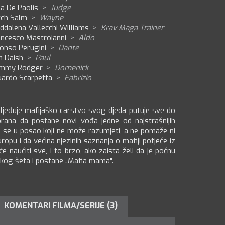
ia De Paolis
>
Judge
tch Salm
>
Wayne
ddalena Vallecchi Williams
>
Krav Maga Trainer
ancesco Mastroianni
>
Aldo
fonso Perugini
>
Dante
m Daish
>
Paul
mmy Rodger
>
Domenick
uardo Scarpetta
>
Fabrizio
ljeđuje mafijaško carstvo svog djeda putuje sve do
abrana da postane novi vođa jedne od najstrašnijih
šta se u posao koji ne može razumjeti, a ne pomaže ni
Europu i da većina njezinih saznanja o mafiji potječe iz
e naučiti sve, i to brzo, ako zaista želi da je počnu
škog šefa i postane „Mafia mama".
KOMENTARI FILMA/SERIJE (3)