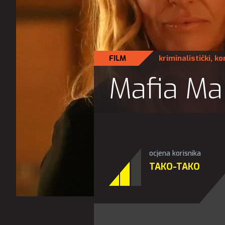
FILM
kriminalistički
,
ko
Mafia M
ocjena korisnika
TAKO-TAKO