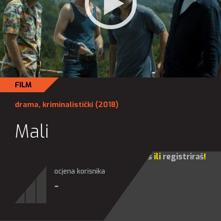
FILM
drama
,
kriminalistički
(2018)
Mali
Za sve opcije molim te da se
prijaviš
ili
registriraš
!
ocjena korisnika
-