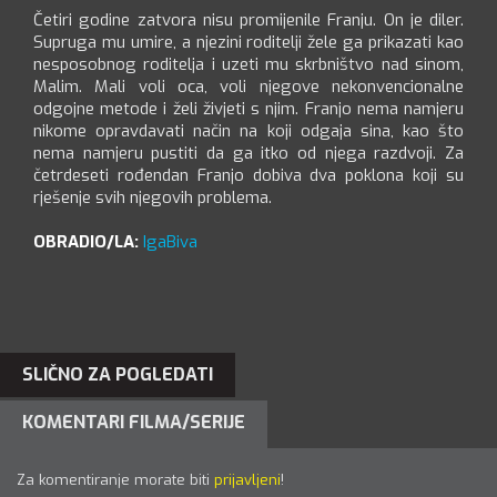
Četiri godine zatvora nisu promijenile Franju. On je diler.
Supruga mu umire, a njezini roditelji žele ga prikazati kao
nesposobnog roditelja i uzeti mu skrbništvo nad sinom,
Malim. Mali voli oca, voli njegove nekonvencionalne
odgojne metode i želi živjeti s njim. Franjo nema namjeru
nikome opravdavati način na koji odgaja sina, kao što
nema namjeru pustiti da ga itko od njega razdvoji. Za
četrdeseti rođendan Franjo dobiva dva poklona koji su
rješenje svih njegovih problema.
OBRADIO/LA:
IgaBiva
SLIČNO ZA POGLEDATI
KOMENTARI FILMA/SERIJE
Za komentiranje morate biti
prijavljeni
!