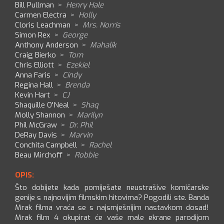
Bill Pullman
>
Henry Hale
Carmen Electra
>
Holly
Cloris Leachman
>
Mrs. Norris
Simon Rex
>
George
Anthony Anderson
>
Mahalik
Craig Bierko
>
Tom
Chris Elliott
>
Ezekiel
Anna Faris
>
Cindy
Regina Hall
>
Brenda
Kevin Hart
>
CJ
Shaquille O'Neal
>
Shaq
Molly Shannon
>
Marilyn
Phil McGraw
>
Dr. Phil
DeRay Davis
>
Marvin
Conchita Campbell
>
Rachel
Beau Mirchoff
>
Robbie
OPIS:
Što dobijete kada pomiješate neustrašive komičarske
genije s najnovijim filmskim hitovima? Pogodili ste. Banda
Mrak filma vraća se s najsmješnijim nastavkom dosad!
Mrak film 4 okupirat će vaše male ekrane parodijom