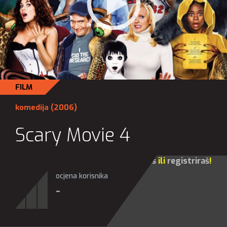
FILM
komedija
(2006)
Scary Movie 4
Za sve opcije molim te da se
prijaviš
ili
registriraš
!
ocjena korisnika
-