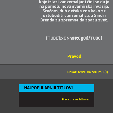
koje izlazi vanzemaljac i čini se da je
na pomolu nova svemirska invazija.
Srećom, duh dečaka zna kako se
osloboditi vanzemaljca, a Sindi i
Brenda su spremne da spasu svet.
[TUBE]JxQNmNtCg0I[/TUBE]
Prevod
Prikaži temu na forumu (1)
NAJPOPULARNIJI TITLOVI
Prikaži sve titlove