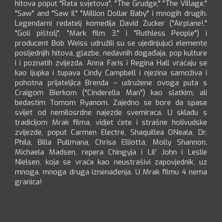
hitova poput "Rata svjetova", "The Grudge," "The Village,"
"Saw" and "Saw II," "Million Dollar Baby" i mnogih drugih.
Legendarni redatelj komedija David Zucker ("Airplane!,"
"Goli pištolj", "Mark film 3," i "Ruthless People") i
producent Bob Weiss udružili su se ujedinjujući elemente
posljednjih hitova, glazbe, nedavnih događaja, pop kulture
i i poznatih zvijezda. Anna Faris i Regina Hall vraćaju se
kao ljupka i tupava Cindy Campbell i njezina samoživa i
pohotna prijateljica Brenda – udružene ovoga puta s
Craigom Bierkom ("Cinderella Man") kao slatkim, ali
bedastim Tomom Ryanom. Zajedno se bore da spase
svijet od nemilosrdne najezde svemiraca. U skladu s
tradicijom Mrak filma, vidjet ćete i strašne holivudske
zvijezde, poput Carmen Electre, Shaquillea ONeala, Dr.
Phila, Billa Pullmana, Chrisa Elliotta, Molly Shannon,
Michaela Madsen, repera Chingyja i Lil' John i Leslie
Nielsen, koja se vraća kao neustrašivi zapovjednik, uz
mnoga, mnoga druga iznenađenja. U Mrak filmu 4 nema
granica!