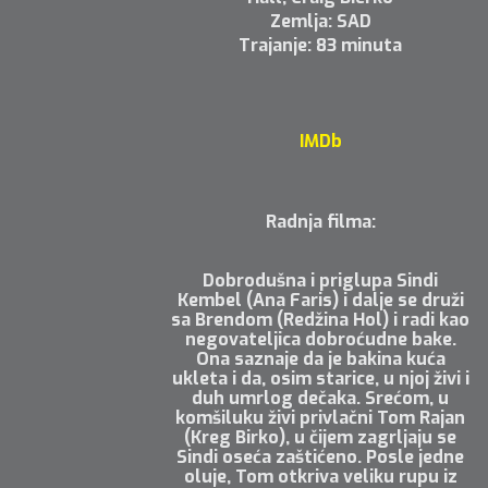
Zemlja: SAD
Trajanje: 83 minuta
IMDb
Radnja filma:
Dobrodušna i priglupa Sindi
Kembel (Ana Faris) i dalje se druži
sa Brendom (Redžina Hol) i radi kao
negovateljica dobroćudne bake.
Ona saznaje da je bakina kuća
ukleta i da, osim starice, u njoj živi i
duh umrlog dečaka. Srećom, u
komšiluku živi privlačni Tom Rajan
(Kreg Birko), u čijem zagrljaju se
Sindi oseća zaštićeno. Posle jedne
oluje, Tom otkriva veliku rupu iz