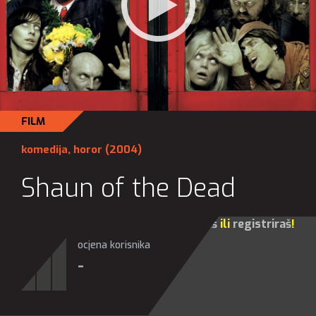
FILM
komedija
,
horor
(2004)
Shaun of the Dead
Za sve opcije molim te da se
prijaviš
ili
registriraš
!
ocjena korisnika
-