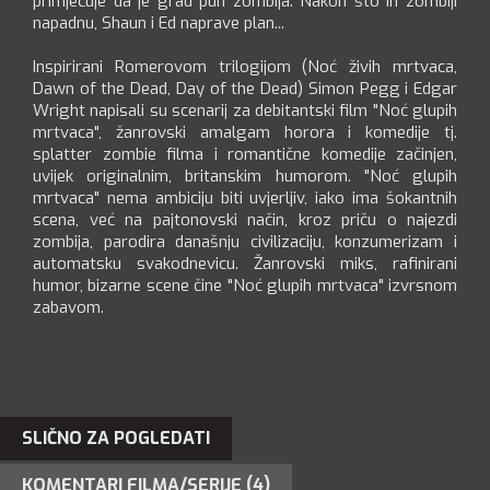
primjećuje da je grad pun zombija. Nakon što ih zombiji
napadnu, Shaun i Ed naprave plan...
Inspirirani Romerovom trilogijom (Noć živih mrtvaca,
Dawn of the Dead, Day of the Dead) Simon Pegg i Edgar
Wright napisali su scenarij za debitantski film "Noć glupih
mrtvaca", žanrovski amalgam horora i komedije tj.
splatter zombie filma i romantične komedije začinjen,
uvijek originalnim, britanskim humorom. "Noć glupih
mrtvaca" nema ambiciju biti uvjerljiv, iako ima šokantnih
scena, već na pajtonovski način, kroz priču o najezdi
zombija, parodira današnju civilizaciju, konzumerizam i
automatsku svakodnevicu. Žanrovski miks, rafinirani
humor, bizarne scene čine "Noć glupih mrtvaca" izvrsnom
zabavom.
SLIČNO ZA POGLEDATI
KOMENTARI FILMA/SERIJE (4)