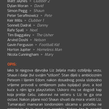
Matt Jaynes
>
Clubber 2
Dylan Moran
>
David
Simon Pegg
>
Shaun
Peter Serafinowicz
>
Pete
Keir Mills
>
Clubber 1
Sonnell Dadral
>
Danny
Rafe Spall
>
Noel
Tim Baggaley
>
The Usher
Arvind Doshi
>
Nelson
Gavin Ferguson
>
Football Kid
Horton Jupiter
>
Homeless Man
Nicola Cunningham
>
Mary
OPIS:
Iako bi njegova djevojka Liz željela malo ozbiljniju vezu,
Shaun i dalje živi svojim "stilom". Stan dijeli s ambicioznim
Peteom i lijenim Edom, nakon dosadnog posla slobodno
vrijeme provodi u omiljenom pubu ispijajući pivo, a kod
kuće s njim igra playstation. Uskoro mu se dogodi kap
koja prelije čašu, zaboravi na večeru s Liz te ga ona
ostavi. Nakon pijane noći Shaun shvati da mora vratiti Liz.
Tumarajući mamuran londonskim ulicama u početku ne