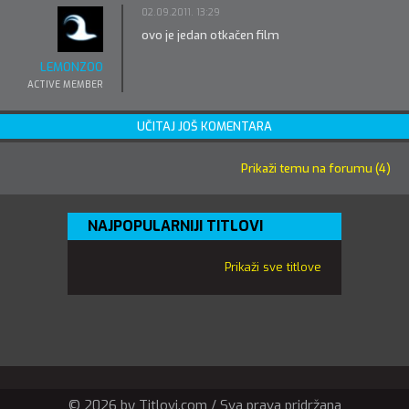
02.09.2011. 13:29
ovo je jedan otkačen film
LEMONZOO
ACTIVE MEMBER
UČITAJ JOŠ KOMENTARA
Prikaži temu na forumu (4)
NAJPOPULARNIJI TITLOVI
Prikaži sve titlove
© 2026 by Titlovi.com / Sva prava pridržana