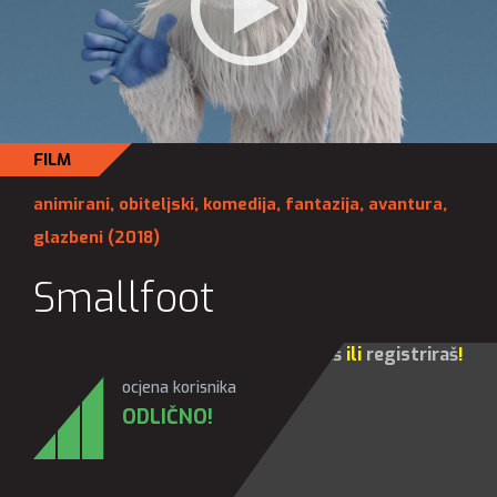
FILM
animirani
,
obiteljski
,
komedija
,
fantazija
,
avantura
,
glazbeni
(2018)
Smallfoot
Za sve opcije molim te da se
prijaviš
ili
registriraš
!
ocjena korisnika
ODLIČNO!