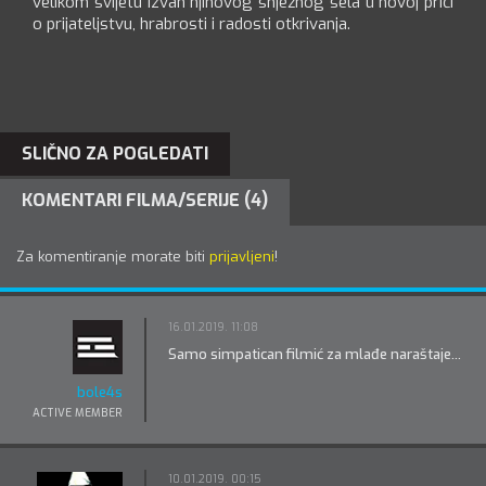
velikom svijetu izvan njihovog snježnog sela u novoj priči
o prijateljstvu, hrabrosti i radosti otkrivanja.
SLIČNO ZA POGLEDATI
KOMENTARI FILMA/SERIJE (4)
Za komentiranje morate biti
prijavljeni
!
16.01.2019. 11:08
Samo simpatican filmić za mlađe naraštaje...
bole4s
ACTIVE MEMBER
10.01.2019. 00:15