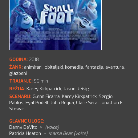
GODINA:
2018
ŽANR:
animirani
,
obiteljski
,
komedija
,
fantazija
,
avantura
,
glazbeni
TRAJANJE:
96 min
REŽIJA:
Karey Kirkpatrick
,
Jason Reisig
SCENARIJ:
Glenn Ficarra
,
Karey Kirkpatrick
,
Sergio
Pablos
,
Eyal Podell
,
John Requa
,
Clare Sera
,
Jonathon E.
Stewart
GLAVNE ULOGE:
Danny DeVito
>
(voice)
Patricia Heaton
>
Mama Bear (voice)