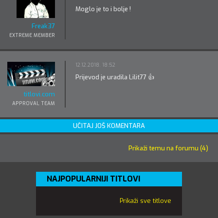
Moglo je to i bolje !
Freak37
EXTREME MEMBER
12.12.2018. 18:52
Prijevod je uradila Lilit77 👍
titlovi.com
APPROVAL TEAM
UČITAJ JOŠ KOMENTARA
Prikaži temu na forumu (4)
NAJPOPULARNIJI TITLOVI
Prikaži sve titlove