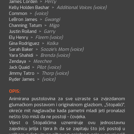
James Corden
>
Percy
Kelly Holden Bashar
>
Additional Voices (voice)
Common
>
(voice)
LeBron James
>
Gwangi
Channing Tatum
>
Migo
Justin Roiland
>
Garry
Ely Henry
>
Fleem (voice)
Gina Rodriguez
>
Kolka
Sarah Baker
>
Soozie's Mom (voice)
Yara Shahidi
>
Brenda (voice)
Zendaya
>
Meechee
Jack Quaid
>
Pilot (voice)
Jimmy Tatro
>
Thorp (voice)
Ryder James
>
(voice)
OPIS:
Animirana pustolovina za sve uzraste sa zvjezdanom
glumačkom postavom i originalnom glazbom, „Stopalići”,
okreće mit naglavačke kada pametni mladi jeti pronalazi
nešto što misli da ne postoji - čovjeka.
Vijest o Stopalićima uznemiruje ovu jednostavnu
zajednicu jetija i tjera ih da se zapitaju što još postoji u