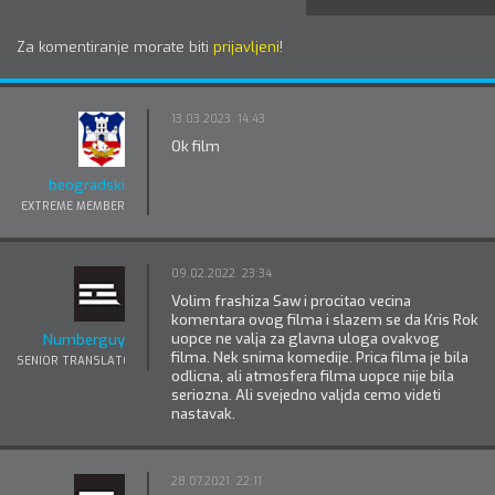
Za komentiranje morate biti
prijavljeni
!
13.03.2023. 14:43
Ok film
beogradski
EXTREME MEMBER
09.02.2022. 23:34
Volim frashiza Saw i procitao vecina
komentara ovog filma i slazem se da Kris Rok
uopce ne valja za glavna uloga ovakvog
Numberguy
filma. Nek snima komedije. Prica filma je bila
SENIOR TRANSLATOR
odlicna, ali atmosfera filma uopce nije bila
seriozna. Ali svejedno valjda cemo videti
nastavak.
28.07.2021. 22:11