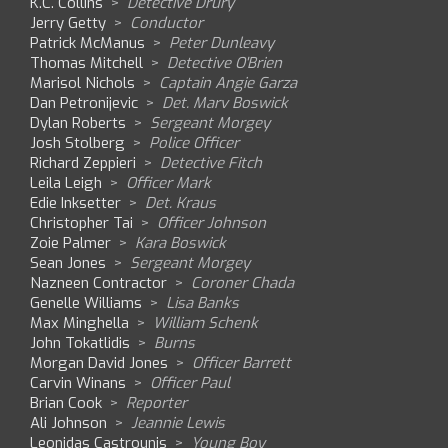
K.C. Collins
>
Detective Drury
Jerry Getty
>
Conductor
Patrick McManus
>
Peter Dunleavy
Thomas Mitchell
>
Detective O'Brien
Marisol Nichols
>
Captain Angie Garza
Dan Petronijevic
>
Det. Marv Boswick
Dylan Roberts
>
Sergeant Morgey
Josh Stolberg
>
Police Officer
Richard Zeppieri
>
Detective Fitch
Leila Leigh
>
Officer Mark
Edie Inksetter
>
Det. Kraus
Christopher Tai
>
Officer Johnson
Zoie Palmer
>
Kara Boswick
Sean Jones
>
Sergeant Morgey
Nazneen Contractor
>
Coroner Chada
Genelle Williams
>
Lisa Banks
Max Minghella
>
William Schenk
John Tokatlidis
>
Burns
Morgan David Jones
>
Officer Barrett
Carvin Winans
>
Officer Paul
Brian Cook
>
Reporter
Ali Johnson
>
Jeannie Lewis
Leonidas Castrounis
>
Young Boy