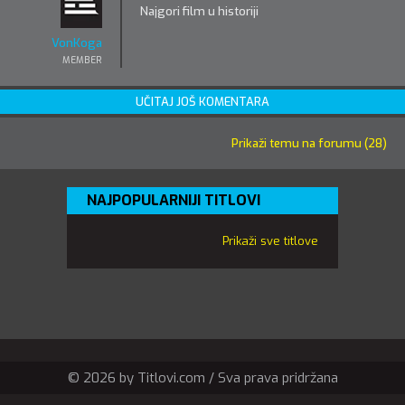
Najgori film u historiji
VonKoga
MEMBER
UČITAJ JOŠ KOMENTARA
Prikaži temu na forumu (28)
NAJPOPULARNIJI TITLOVI
Prikaži sve titlove
© 2026 by Titlovi.com / Sva prava pridržana