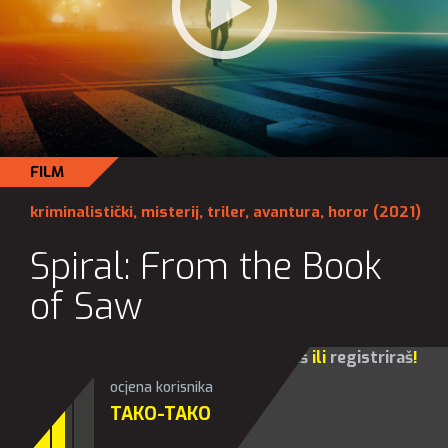
FILM
kriminalistički
,
misterij
,
triler
,
avantura
,
horor
(2021)
Spiral: From the Book
of Saw
Za sve opcije molim te da se
prijaviš
ili
registriraš
!
ocjena korisnika
TAKO-TAKO