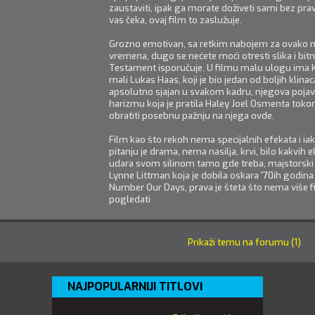
zaustaviti, ipak ga morate doživeti sami bez pr
vas čeka, ovaj film to zaslužuje.
Grozno emotivan, sa retkim nabojem za ovako 
vremena, dugo se nećete moći otresti slika i bitn
Testament isporučuje. U filmu malu ulogu ima K
mali Lukas Haas, koji je bio jedan od boljih klin
apsolutno sjajan u svakom kadru, njegova poja
harizmu koja je pratila Haley Joel Osmenta toko
obratiti posebnu pažnju na njega ovde.
Film kao što rekoh nema specijalnih efekata i ia
pitanju je drama, nema nasilja, krvi, bilo kakvih e
udara svom silinom tamo gde treba, majstorski
Lynne Littman koja je dobila oskara '70ih godi
Number Our Days, prava je šteta što nema više 
pogledati
Prikaži temu na forumu (1)
NAJPOPULARNIJI TITLOVI