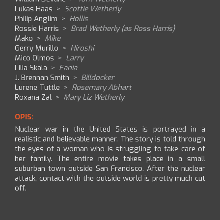
Lukas Haas
>
Scottie Wetherly
Philip Anglim
>
Hollis
Rossie Harris
>
Brad Wetherly (as Ross Harris)
Mako
>
Mike
Gerry Murillo
>
Hiroshi
Mico Olmos
>
Larry
Lilia Skala
>
Fania
J. Brennan Smith
>
Billdocker
Lurene Tuttle
>
Rosemary Abhart
Roxana Zal
>
Mary Liz Wetherly
OPIS:
Nuclear war in the United States is portrayed in a
realistic and believable manner. The story is told through
the eyes of a woman who is struggling to take care of
her family. The entire movie takes place in a small
suburban town outside San Francisco. After the nuclear
attack, contact with the outside world is pretty much cut
off.