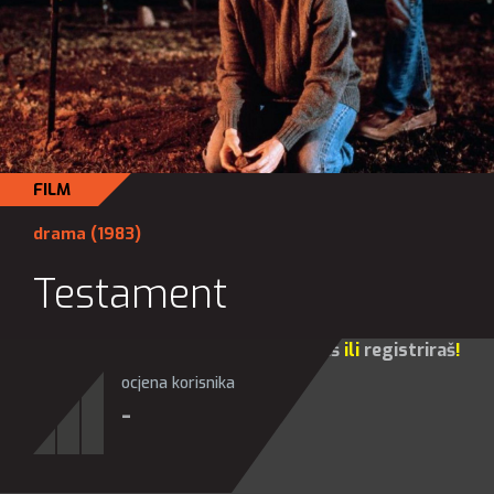
FILM
drama
(1983)
Testament
Za sve opcije molim te da se
prijaviš
ili
registriraš
!
ocjena korisnika
-