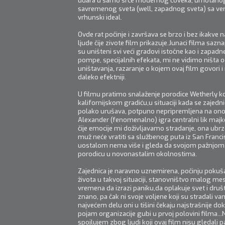
udara u samo srce modernog čoveka, umotanog
savremenog sveta (well, zapadnog sveta) sa ve
vrhunski ideal.
Ovde rat počinje i završava se brzo i bez ikakve n
ljude čije zivote film prikazuje.Junaci filma sazn
su uništeni svi veći gradovi istočne kao i zapadn
pompe, specijalnih efekata, mi ne vidimo ništ
uništavanja, razaranje o kojem ovaj film govori i
daleko efektniji.
U filmu pratimo snalaženje porodice Wetherly koj
kalifornijskom gradiću,u situaciji kada se zajednic
polako urušava, potpuno nepripremljena na ono 
Alexander (fenomenalno) igra centralni lik majke
čije emocije mi doživljavamo stradanje, ona ubrz
muž neće vratiti sa službenog puta iz San Franc
uostalom nema više i gleda da svojom pažnjom
porodicu u novonastalim okolnostima.
Zajednica je naravno uznemirena, počinju pokuša
života u takvoj situaciji, stanovništvo malog m
vremena da izrazi paniku,da oplakuje svet i druš
znano, pa čak ni svoje voljene koji su stradali va
najvećem delu oni u tišini čekaju najstrašnije dok
pojam organizacije gubi u prvoj polovini filma
spojlujem zbog ljudi koji ovaj film nisu gledali 