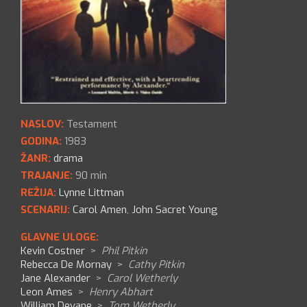
NASLOV:
Testament
GODINA:
1983
ŽANR:
drama
TRAJANJE:
90 min
REŽIJA:
Lynne Littman
SCENARIJ:
Carol Amen
,
John Sacret Young
GLAVNE ULOGE:
Kevin Costner
>
Phil Pitkin
Rebecca De Mornay
>
Cathy Pitkin
Jane Alexander
>
Carol Wetherly
Leon Ames
>
Henry Abhart
William Devane
>
Tom Wetherly