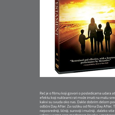
Reč je o filmu koji govori o posledicama udara a
efektu koji nuklearni rat može imati na malu sre
kakvi su svuda oko nas. Dakle dobrim delom po
odlični Day After. Za razliku od filma Day After, 
neposredniji, ličniji, suroviji i mučniji...daleko viš