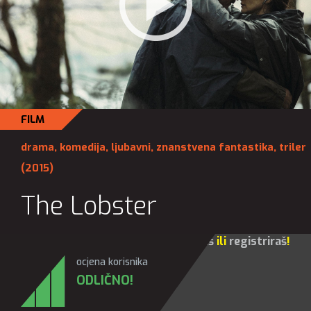
FILM
drama
,
komedija
,
ljubavni
,
znanstvena fantastika
,
triler
(2015)
The Lobster
Za sve opcije molim te da se
prijaviš
ili
registriraš
!
ocjena korisnika
ODLIČNO!