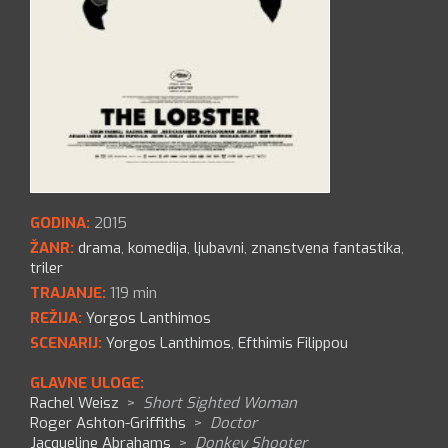
GODINA:
2015
ŽANR:
drama
,
komedija
,
ljubavni
,
znanstvena fantastika
,
triler
TRAJANJE:
119 min
REŽIJA:
Yorgos Lanthimos
SCENARIJ:
Yorgos Lanthimos
,
Efthimis Filippou
GLAVNE ULOGE:
Rachel Weisz
>
Short Sighted Woman
Roger Ashton-Griffiths
>
Doctor
Jacqueline Abrahams
>
Donkey Shooter