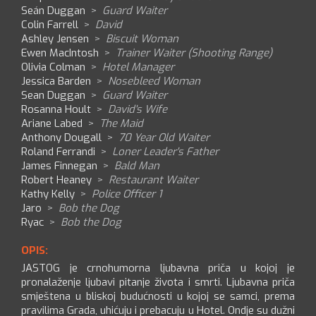
Seán Duggan
>
Guard Waiter
Colin Farrell
>
David
Ashley Jensen
>
Biscuit Woman
Ewen MacIntosh
>
Trainer Waiter (Shooting Range)
Olivia Colman
>
Hotel Manager
Jessica Barden
>
Nosebleed Woman
Sean Duggan
>
Guard Waiter
Rosanna Hoult
>
David's Wife
Ariane Labed
>
The Maid
Anthony Dougall
>
70 Year Old Waiter
Roland Ferrandi
>
Loner Leader's Father
James Finnegan
>
Bald Man
Robert Heaney
>
Restaurant Waiter
Kathy Kelly
>
Police Officer 1
Jaro
>
Bob the Dog
Ryac
>
Bob the Dog
OPIS:
JASTOG je crnohumorna ljubavna priča u kojoj je
pronalaženje ljubavi pitanje života i smrti. Ljubavna priča
smještena u bliskoj budućnosti u kojoj se samci, prema
pravilima Grada, uhićuju i prebacuju u Hotel. Ondje su dužni