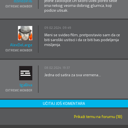
jedne zackoljice.On skoro uvek pored sebe
dzindzin16
ima nekog veoma dobrog glumca, koji
EXTREME MEMBER
podize utisak.
09.02.2024. 09:49
Meni se svideo film, pretpostavio sam da ce
biti saroliki ustisci i da ce biti bas podeljenja
misljenja.
AlexDeLarge
EXTREME MEMBER
08.02.2024. 19:37
Jedna od satira za sva vremena...
IgaBiva
EXTREME MEMBER
UČITAJ JOŠ KOMENTARA
Prikaži temu na forumu (18)