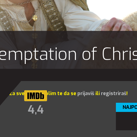
emptation of Chri
Za sve opcije molim te da se
prijaviš
ili
registriraš
!
4,4
NAJPO