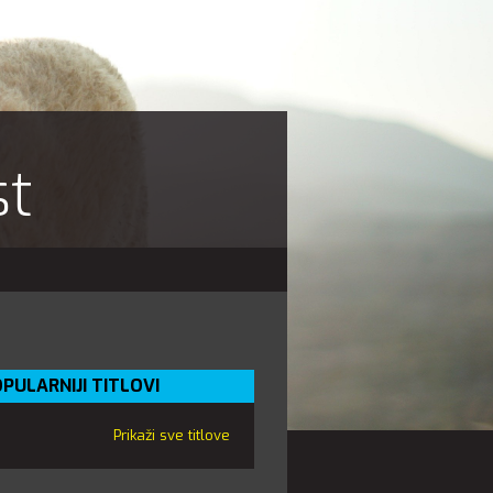
st
PULARNIJI TITLOVI
Prikaži sve titlove