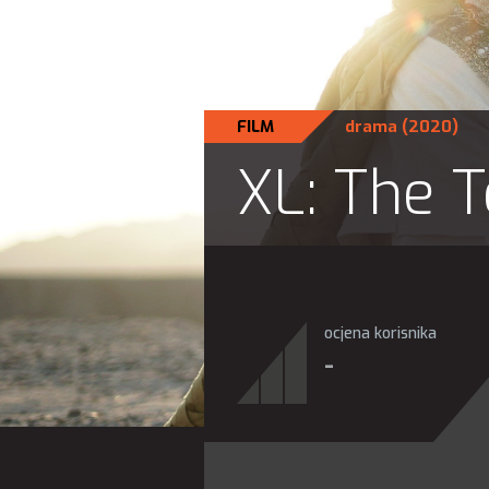
FILM
drama
(2020)
XL: The T
ocjena korisnika
-