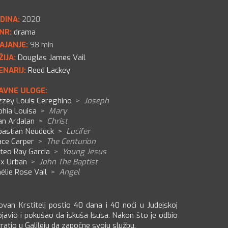
DINA:
2020
NR:
drama
AJANJE:
98 min
ŽIJA:
Douglas James Vail
ENARIJ:
Reed Lackey
AVNE ULOGE:
zzey Louis Cereghino
>
Joseph
phia Louisa
>
Mary
an Ardalan
>
Christ
bastian Neudeck
>
Lucifer
ace Carper
>
The Centurion
teo Ray Garcia
>
Young Jesus
ex Urban
>
John The Baptist
élie Rose Vail
>
Angel
Jovan Krstitelj postio 40 dana i 40 noći u Judejskoj
ojavio i pokušao da iskuša Isusa. Nakon što je odbio
ratio u Galileju da započne svoju službu.