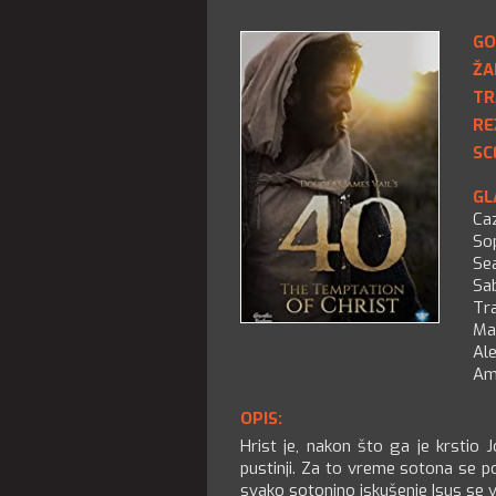
GO
ŽA
TR
RE
SC
GL
Ca
So
Se
Sa
Tr
Ma
Al
Am
OPIS:
Hrist je, nakon što ga je krstio 
pustinji. Za to vreme sotona se p
svako sotonino iskušenje Isus se v