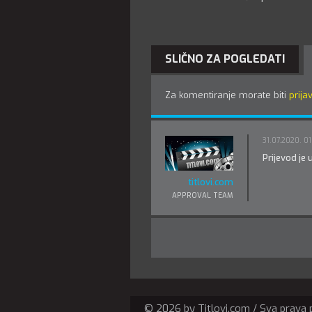
SLIČNO ZA POGLEDATI
Za komentiranje morate biti
prijav
31.07.2020. 01
Prijevod je
titlovi.com
APPROVAL TEAM
© 2026 by Titlovi.com / Sva prava 