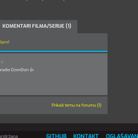
KOMENTARI FILMA/SERIJE (1)
ljeni
!
:12
 uradio DzonDon 👍
Prikaži temu na forumu (1)
GITHUB
KONTAKT
OGLAŠAVAN
pridržana