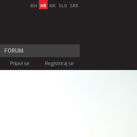
BiH
HR
MK
SLO
SRB
FORUM
Prijavi se
Registriraj se