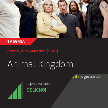
TV SERIJA
drama
,
kriminalistički
(2016)
Animal Kingdom
Za sve opcije molim te da se
prijaviš
ili
registriraš
!
ocjena korisnika
ODLIČNO!