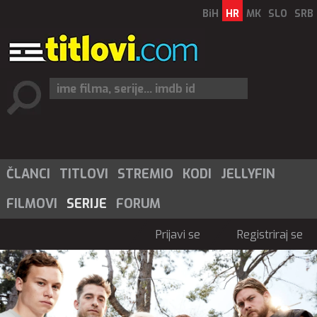
BiH
HR
MK
SLO
SRB
ČLANCI
TITLOVI
STREMIO
KODI
JELLYFIN
FILMOVI
SERIJE
FORUM
Prijavi se
Registriraj se