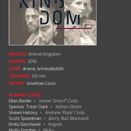
NASLOV:
Animal Kingdom
GODINA:
2016
ŽANR:
drama
,
kriminalistički
TRAJANJE:
60 min
AUTOR:
Jonathan Lisco
GLAVNE ULOGE:
Ellen Barkin
>
Janine 'Smurf' Cody
Spencer Treat Clark
>
Adrian Dolan
Shawn Hatosy
>
Andrew 'Pope' Cody
Scott Speedman
>
Barry 'Baz' Blackwell
Emily Deschanel
>
Angela
Molly Gordon
>
Nicky