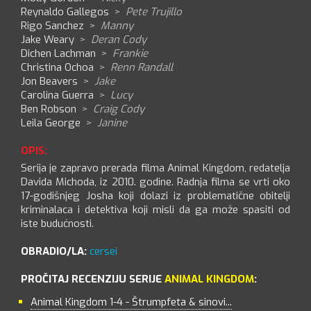
Reynaldo Gallegos
>
Pete Trujillo
Rigo Sanchez
>
Manny
Jake Weary
>
Deran Cody
Dichen Lachman
>
Frankie
Christina Ochoa
>
Renn Randall
Jon Beavers
>
Jake
Carolina Guerra
>
Lucy
Ben Robson
>
Craig Cody
Leila George
>
Janine
OPIS:
Serija je zapravo prerada filma Animal Kingdom, redatelja
Davida Michoda, iz 2010. godine. Radnja filma se vrti oko
17-godišnjeg Josha koji dolazi iz problematične obitelji
kriminalaca i detektiva koji misli da ga može spasiti od
iste budućnosti.
OBRADIO/LA:
cersei
PROČITAJ RECENZIJU SERIJE
ANIMAL KINGDOM
:
Animal Kingdom 1-4 - Štrumpfeta & sinovi...