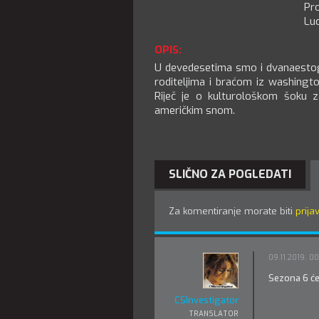
Pr
Luc
OPIS:
U devedesetima smo i dvanaestogod
roditeljima i braćom iz washingto
Riječ je o kulturološkom šoku z
američkim snom.
SLIČNO ZA POGLEDATI
Za komentiranje morate biti
prijav
09.11.2019. 00
Sezona 6 će
CSInvestigator
TRANSLATOR