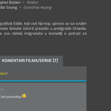
ophet Bolden
>
Walter
ille Soong
>
Grandma Huang
išnji Eddie, koji voli hip-hop, upravo se sa svojim
nske kineske četvrti preselio u predgrađe Orlanda.
a ovu obitelj imigranata u komediji o potrazi za
KOMENTARI FILMA/SERIJE (7)
ljeni
!
:24
 biti poslednja