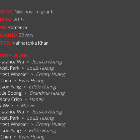
SLOV:
Neki novi imigranti
DINA:
2015
NR:
komedija
AJANJE:
22 min
TOR:
Nahnatchka Khan
AVNE ULOGE:
nstance Wu
>
Jessica Huang
dall Park
>
Louis Huang
rrest Wheeler
>
Emery Huang
 Chen
>
Evan Huang
dson Yang
>
Eddie Huang
ille Soong
>
Grandma Huang
lsey Crisp
>
Honey
y Wise
>
Marvin
nstance Wu
>
Jessica Huang
dall Park
>
Louis Huang
rrest Wheeler
>
Emery Huang
dson Yang
>
Eddie Huang
 Chen
>
Evan Huang