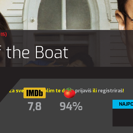
15)
 the Boat
Za sve opcije molim te da se
prijaviš
ili
registriraš
!
7,8
94%
NAJPO