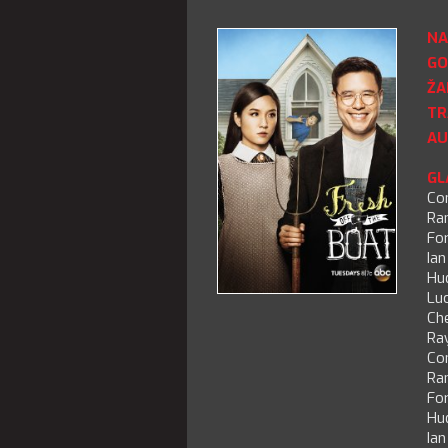
NA
GO
ŽA
TR
AU
GL
Co
Ran
Fo
Ian
Hu
Luc
Che
Ra
Co
Ran
Fo
Hu
Ian