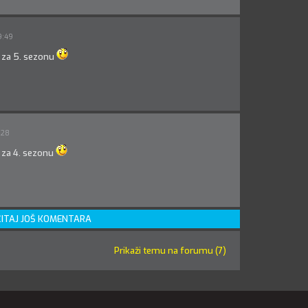
9:49
 za 5. sezonu
:28
 za 4. sezonu
ITAJ JOŠ KOMENTARA
Prikaži temu na forumu (7)