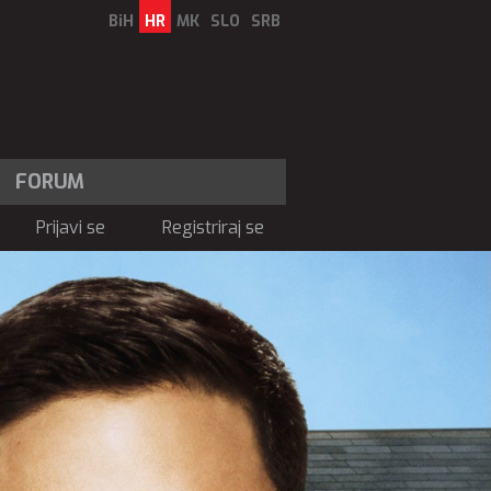
BiH
HR
MK
SLO
SRB
FORUM
Prijavi se
Registriraj se