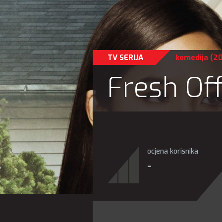
TV SERIJA
komedija
(20
Fresh Off
ocjena korisnika
-