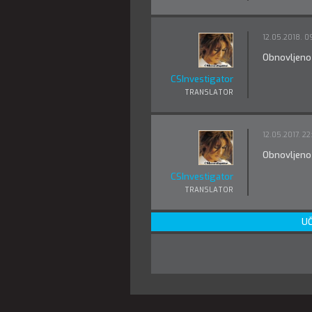
12.05.2018. 0
Obnovljeno
CSInvestigator
TRANSLATOR
12.05.2017. 22
Obnovljeno
CSInvestigator
TRANSLATOR
UČ