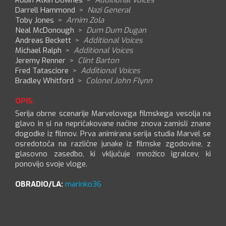
Robin Atkin Downes
>
Additional Voices
Darrell Hammond
>
Nazi General
Toby Jones
>
Arnim Zola
Neal McDonough
>
Dum Dum Dugan
Andreas Beckett
>
Additional Voices
Michael Ralph
>
Additional Voices
Jeremy Renner
>
Clint Barton
Fred Tatasciore
>
Additional Voices
Bradley Whitford
>
Colonel John Flynn
OPIS:
Serija obrne scenarije Marvelovega filmskega vesolja na
glavo in si na nepričakovane načine znova zamisli znane
dogodke iz filmov. Prva animirana serija studia Marvel se
osredotoča na različne junake iz filmske zgodovine, z
glasovno zasedbo, ki vključuje množico igralcev, ki
ponovijo svoje vloge.
OBRADIO/LA:
marinko36