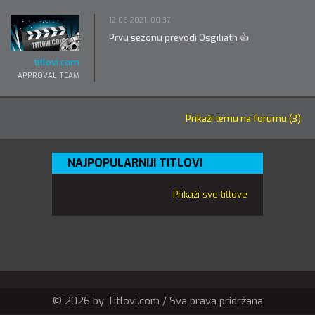
12.08.2021. 00:37
Prvu sezonu prevodi Osgiliath 👍
titlovi.com
APPROVAL TEAM
Prikaži temu na forumu (3)
NAJPOPULARNIJI TITLOVI
Prikaži sve titlove
© 2026 by Titlovi.com / Sva prava pridržana