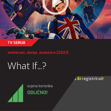
TV SERIJA
animirani
,
akcija
,
avantura
(2021)
What If...?
Za sve opcije molim te da se
prijaviš
ili
registriraš
!
ocjena korisnika
ODLIČNO!