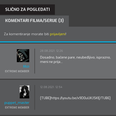
SLIČNO ZA POGLEDATI
KOMENTARI FILMA/SERIJE (3)
Za komentiranje morate biti
prijavljeni
!
28.08.2021. 12:26
Dosadno, bačene pare, neubedljivo, isprazno,
meni ne prija...
Mizi
EXTREME MEMBER
12.08.2021. 12:54
[TUBE]https://youtu.be/x9D0uUKJ5KI[/TUBE]
puppet_master
EXTREME MEMBER