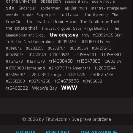
of the universe
obsession
resident evil
scary movie
silo
spider-man
spiderman
Snöänglar
star trek strange new
Supergirl
The Agency
Ted Lasso
sugar
worlds
The
The Death of Robin Hood
The Gentleman Thief
Crow Girl
the isolate thief
The Last Kingdom: Seven Kings Must Die
The
the odyssey
tt0092455 Star
Mandalorian and Grogu
troy
Trek: The Next Generation
tt0108778 Friends
tt0096697
tt0427340
tt0141842
tt0203259
tt0238784
tt0389564
tt10986410
tt11198330
tt0435625
tt0460649
tt10638522
tt14688458
tt15047880
tt1124373
tt13111078
tt1600194
tt2661044
tt1796960 Homeland
tt2149175 The Americans
tt30825738
tt2802850 Fargo
tt26656917
tt30494226
tt34675596
tt33764258
tt34866681
tt33612209
WWW
tt6468322
Widow's Bay
© 2026 by Titlovi.com / Sva prava pridržana