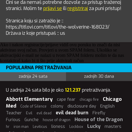
Čini se da nemaš potrebne dozvole za pristup traženoj
stranici. Molim te
prijavi se
ili
registriraj
za puni pristup!
Stranica koju si zatražio je ::
https://titlovi.com/titlovi/the-wolverine-168023/
Država iz koje pristupaš :: us
Ako i nakon registracije/prijave vidiš ovu poruku to znači da nisi
aktivirao svoj račun. Provjeri u svom SPAM foleru. Ukoliko se
aktivacijski e-mail ne nalazi u tvom SPAM folderu molim te da nas
kontaktiraš kako bi ti što prije aktivirali račun
POPULARNA PRETRAŽIVANJA
zadnja 24 sata
zadnjih 30 dana
U zadnja 24 sata bilo je oko
121.237
pretraživanja.
Abbott Elementary
Chicago
cape fear
chicago fire
Med
disclosure day
English
colony
Code of Silence
evil dead burn
Teacher
Firefly
Evil
evil dead
House of the Dragon
Furious
Gunche
house of dragon
Lucky
masters
lioness
hr
iron man
Leviticus
Lockbox