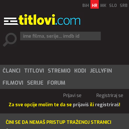
BiH
HR
MK
SLO
SRB
ČLANCI
TITLOVI
STREMIO
KODI
JELLYFIN
FILMOVI
SERIJE
FORUM
Prijavi se
Registriraj se
Za sve opcije molim te da se
prijaviš
ili
registriraš
!
ČINI SE DA NEMAŠ PRISTUP TRAŽENOJ STRANICI