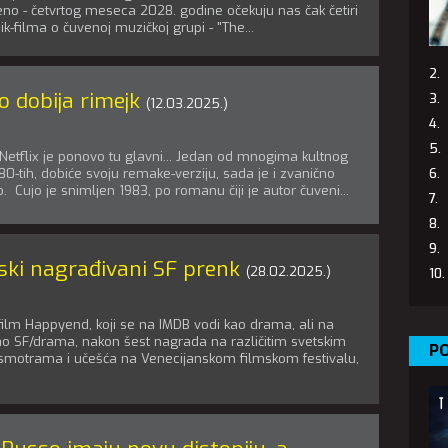
jeno - četvrtog meseca 2028. godine očekuju nas čak četiri
k-filma o čuvenoj muzičkoj grupi - "The...
o dobija rimejk
(12.03.2025.)
Netflix je ponovo tu glavni... Jedan od mnogima kultnog
80-tih, dobiće svoju remake-verziju, sada je i zvanično
. Cujo je snimljen 1983, po romanu čiji je autor čuveni...
ski nagrađivani SF prenk
(28.02.2025.)
film Happyend, koji se na IMDB vodi kao drama, ali na
o SF/drama, nakon šest nagrada na različitim svetskim
PO
smotrama i učešća na Venecijanskom filmskom festivalu,