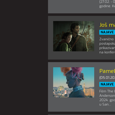
(27.02. -
godine. Ke
Još m
NAJAVE
Zvanično 
postapoka
prikaziva
na konfere
Pamel
(05.01.20
NAJAVE
Film The 
Anderson,
2024. god
u San...