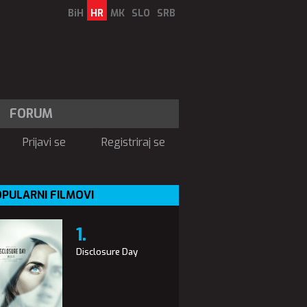
BiH
HR
MK
SLO
SRB
FORUM
Prijavi se
Registriraj se
PULARNI FILMOVI
Disclosure Day