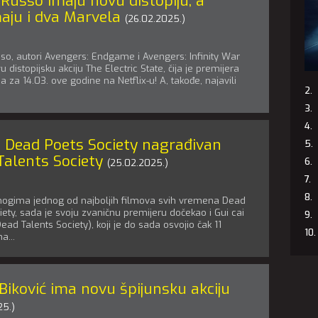
Russo imaju novu distopiju, a
aju i dva Marvela
(26.02.2025.)
so, autori Avengers: Endgame i Avengers: Infinity War
 distopijsku akciju The Electric State, čija je premijera
 za 14.03. ove godine na Netflix-u! A, takođe, najavili
 Dead Poets Society nagrađivan
Talents Society
(25.02.2025.)
ogima jednog od najboljih filmova svih vremena Dead
iety, sada je svoju zvaničnu premijeru dočekao i Gui cai
ead Talents Society), koji je do sada osvojio čak 11
a...
Biković ima novu špijunsku akciju
25.)