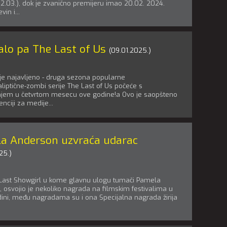
 02.03.), dok je zvanično premijeru imao 20.02. 2024.
vin i...
alo pa The Last of Us
(09.01.2025.)
je najavljeno - druga sezona popularne
liptične-zombi serije The Last of Us počeće s
njem u četvrtom mesecu ove godine!a Ovo je saopšteno
nciji za medije...
a Anderson uzvraća udarac
25.)
Last Showgirl u kome glavnu ulogu tumači Pamela
 osvojio je nekoliko nagrada na filmskim festivalima u
ini, među nagradama su i ona Specijalna nagrada žirija