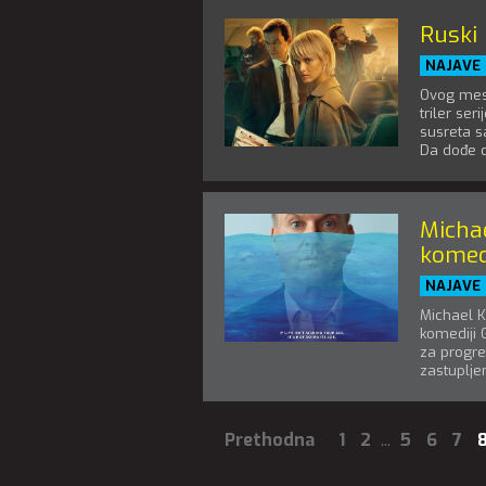
Ruski 
NAJAVE
Ovog mese
triler se
susreta s
Da dođe d
Micha
komedi
NAJAVE
Michael K
komediji 
za progre
zastupljen
Prethodna
1
2
...
5
6
7