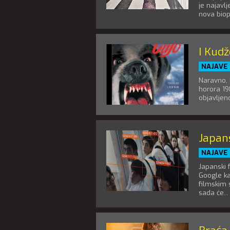
je najavl
nova biopi
I Kudž
NAJAVE
Naravno, 
horora 19
objavljeno
Japan
NAJAVE
Japanski 
Google ka
filmskim 
sada će...