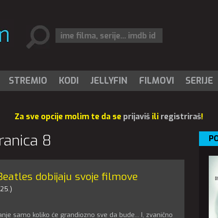
STREMIO
KODI
JELLYFIN
FILMOVI
SERIJE
Za sve opcije molim te da se
prijaviš
ili
registriraš
!
tranica 8
PO
Beatles dobijaju svoje filmove
25.)
itanje samo koliko će grandiozno sve da bude... I, zvanično