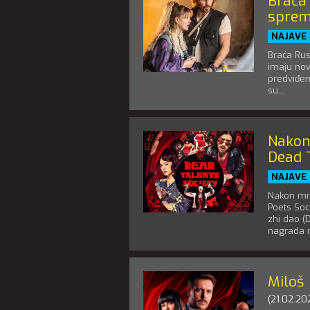
Braća 
sprem
NAJAVE
Braća Rus
imaju novu
predviđena
su...
Nakon
Dead 
NAJAVE
Nakon mn
Poets Soc
zhi dao (D
nagrada n
Miloš 
(21.02.20