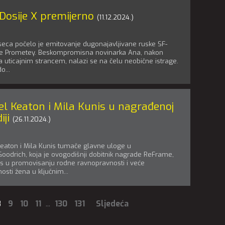
Dosije X premijerno
(11.12.2024.)
ca počelo je emitovanje dugonajavljivane ruske SF-
rije Prometey. Beskompromisna novinarka Ana, nakon
a uticajnim strancem, nalazi se na čelu neobične istrage.
o...
el Keaton i Mila Kunis u nagrađenoj
ji
(26.11.2024.)
eaton i Mila Kunis tumače glavne uloge u
Goodrich, koja je ovogodišnji dobitnik nagrade ReFrame,
s u promovisanju rodne ravnopravnosti i veće
osti žena u ključnim...
8
9
10
11
...
130
131
Sljedeća