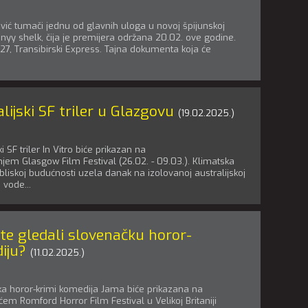
ović tumači jednu od glavnih uloga u novoj špijunskoj
asnyy shelk, čija je premijera održana 20.02. ove godine.
27, Transibirski Express. Tajna dokumenta koja će
lijski SF triler u Glazgovu
(19.02.2025.)
ki SF triler In Vitro biće prikazan na
jem Glasgow Film Festival (26.02. - 09.03.). Klimatska
 bliskoj budućnosti uzela danak na izolovanoj australijskoj
 vode...
ste gledali slovenačku horor-
iju?
(11.02.2025.)
a horor-krimi komedija Jama biće prikazana na
ćem Romford Horror Film Festival u Velikoj Britaniji