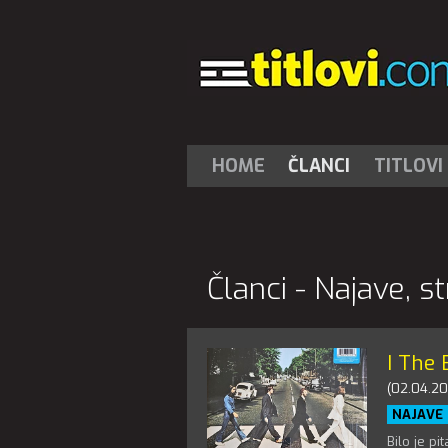
HOME
ČLANCI
TITLOVI
Članci - Najave, s
I The 
(02.04.20
NAJAVE
Bilo je p