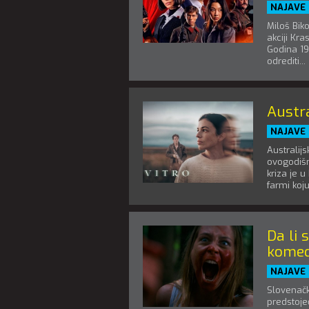
NAJAVE
Miloš Bik
akciji Kr
Godina 19
odrediti...
Austra
NAJAVE
Australijs
ovogodišn
kriza je u
farmi koju
Da li 
komed
NAJAVE
Slovenačk
predstoje