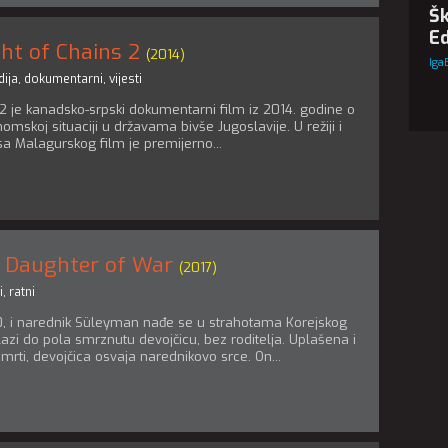
Šk
Ed
ht of Chains 2
(2014)
Iga
ija
,
dokumentarni
,
vijesti
2 je kanadsko-srpski dokumentarni film iz 2014. godine o
onomskoj situaciji u državama bivše Jugoslavije. U režiji i
isa Malagurskog film je premijerno...
e Daughter of War
(2017)
i
,
ratni
0, i narednik Süleyman nađe se u strahotama Korejskog
lazi do pola smrznutu devojčicu, bez roditelja. Uplašena i
smrti, devojčica osvaja narednikovo srce. On...