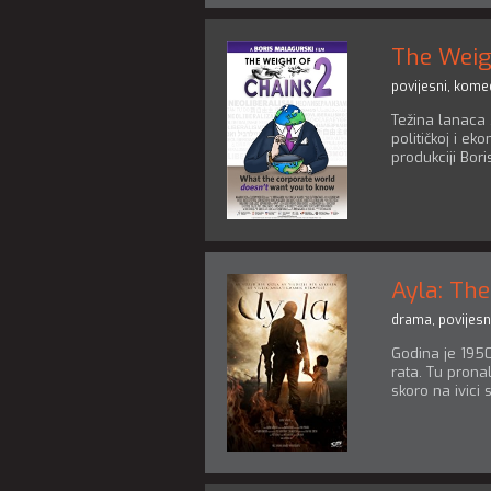
The Weig
povijesni
,
komed
Težina lanaca 
političkoj i ek
produkciji Bor
Ayla: Th
drama
,
povijesn
Godina je 195
rata. Tu prona
skoro na ivici 