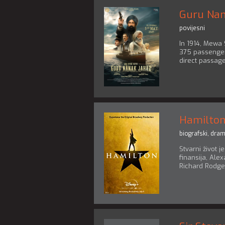
Guru Nan
povijesni
In 1914, Mewa
375 passenger
direct passag
Hamilto
biografski
,
dra
Stvarni život 
finansija, Al
Richard Rodge