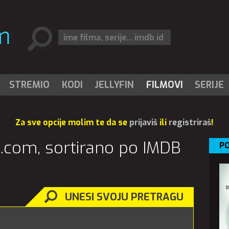
STREMIO
KODI
JELLYFIN
FILMOVI
SERIJE
Za sve opcije molim te da se
prijaviš
ili
registriraš
!
vi.com, sortirano po IMDB
PO
UNESI SVOJU PRETRAGU