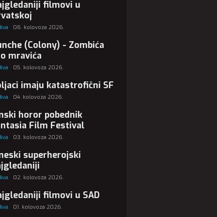
jgledaniji filmovi u
vatskoj
Biva
06. kolovoza 2026.
nche (Colony) - Zombića
ao mravića
Biva
05. kolovoza 2026.
ljaci imaju katastrofični SF
Biva
04. kolovoza 2026.
nski horor pobednik
ntasia Film Festival
Biva
03. kolovoza 2026.
neski superherojski
jgledaniji
Biva
02. kolovoza 2026.
jgledaniji filmovi u SAD
Biva
01. kolovoza 2026.