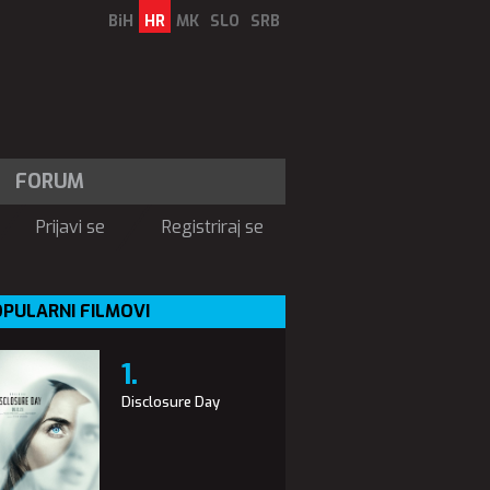
BiH
HR
MK
SLO
SRB
FORUM
Prijavi se
Registriraj se
PULARNI FILMOVI
Disclosure Day