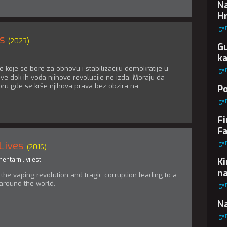
Na
Hr
Iga
s
(2023)
Gu
k
ne koje se bore za obnovu i stabilizaciju demokratije u
Iga
 sve dok ih vođa njihove revolucije ne izda. Moraju da
oru gde se krše njihova prava bez obzira na...
Po
Iga
Fi
Fa
 Lives
Iga
(2016)
entarni
,
vijesti
Ki
na
f the vaping revolution and tragic corruption leading to a
 around the world.
Iga
Na
Iga