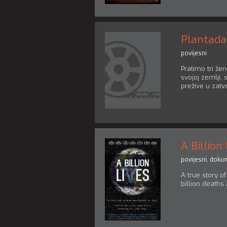
Plantada
povijesni
Pratimo tri že
svojoj zemlji,
prežive u zatv
A Billion
povijesni
,
dokum
A true story o
billion deaths