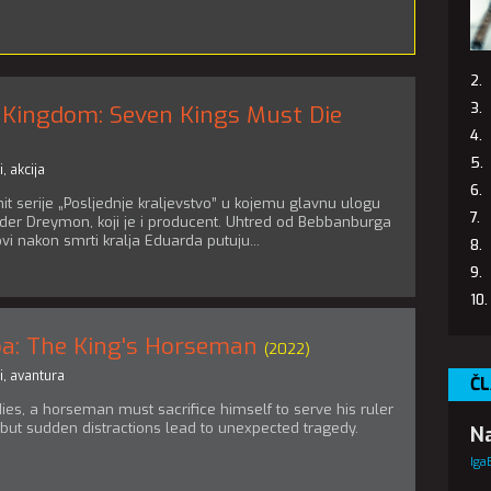
 Kingdom: Seven Kings Must Die
i
,
akcija
 hit serije „Posljednje kraljevstvo” u kojemu glavnu ulogu
der Dreymon, koji je i producent. Uhtred od Bebbanburga
ovi nakon smrti kralja Eduarda putuju...
ba: The King's Horseman
(2022)
i
,
avantura
ČL
 dies, a horseman must sacrifice himself to serve his ruler
fe but sudden distractions lead to unexpected tragedy.
Na
Iga