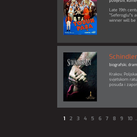
povijesni
,
komed
Late 19th centu
"Seferoglu"s a
winner will be
Schindler
biografski
,
dra
Krakov, Poljsk
svjetskom ratu
posuđa i zapoš
1
2
3
4
5
6
7
8
9
10
.