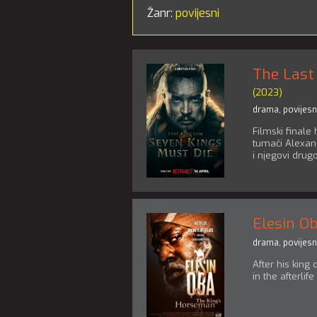
Žanr:
povijesni
The Last
(2023)
drama
,
povijesn
Filmski finale
tumači Alexan
i njegovi drug
Elesin O
drama
,
povijesn
After his king
in the afterli