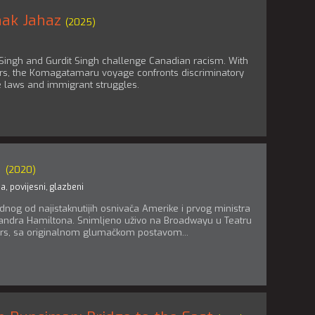
ak Jahaz
(2025)
 Singh and Gurdit Singh challenge Canadian racism. With
s, the Komagatamaru voyage confronts discriminatory
e laws and immigrant struggles.
n
(2020)
ma
,
povijesni
,
glazbeni
jednog od najistaknutijih osnivača Amerike i prvog ministra
exandra Hamiltona. Snimljeno uživo na Broadwayu u Teatru
rs, sa originalnom glumačkom postavom...