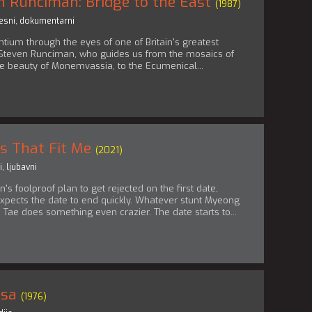
n Runciman: Bridge to the East
(1987)
esni
,
dokumentarni
ntium through the eyes of one of Britain's greatest
r Steven Runciman, who guides us from the mosaics of
e beauty of Monemvassia, to the Ecumenical...
s That Fit Me
(2021)
i
,
ljubavni
's foolproof plan to get rejected on the first date,
pects the date to end quickly. Whatever stunt Myeong
 Tae does something even crazier. The date starts to...
asa
(1976)