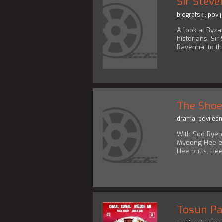
Sir Steve
biografski
,
povij
A look at Byza
historians, Si
Ravenna, to th
The Shoe
drama
,
povijesn
With Soo Ryeon
Myeong Hee ex
Hee pulls, Hee
Tosun P