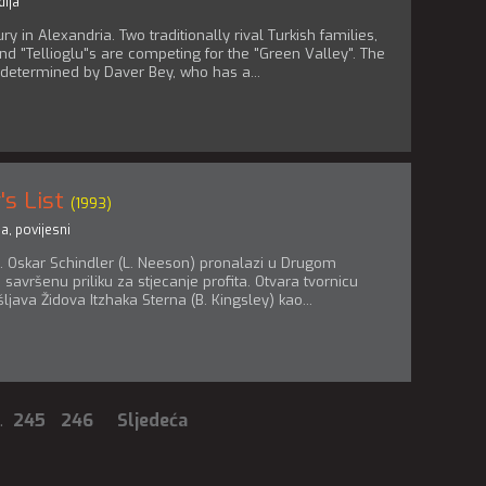
ija
ry in Alexandria. Two traditionally rival Turkish families,
nd "Tellioglu"s are competing for the "Green Valley". The
 determined by Daver Bey, who has a...
's List
(1993)
ma
,
povijesni
a. Oskar Schindler (L. Neeson) pronalazi u Drugom
 savršenu priliku za stjecanje profita. Otvara tvornicu
ljava Židova Itzhaka Sterna (B. Kingsley) kao...
..
245
246
Sljedeća