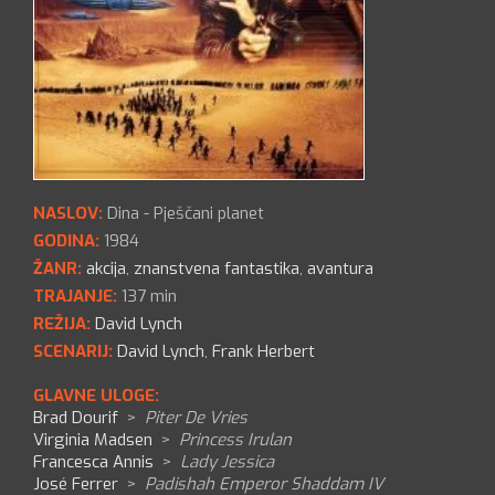
NASLOV:
Dina - Pješčani planet
GODINA:
1984
ŽANR:
akcija
,
znanstvena fantastika
,
avantura
TRAJANJE:
137 min
REŽIJA:
David Lynch
SCENARIJ:
David Lynch
,
Frank Herbert
GLAVNE ULOGE:
Brad Dourif
>
Piter De Vries
Virginia Madsen
>
Princess Irulan
Francesca Annis
>
Lady Jessica
José Ferrer
>
Padishah Emperor Shaddam IV