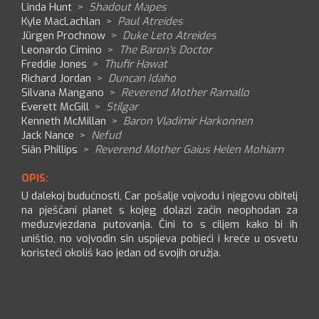
Linda Hunt
>
Shadout Mapes
Kyle MacLachlan
>
Paul Atreides
Jürgen Prochnow
>
Duke Leto Atreides
Leonardo Cimino
>
The Baron's Doctor
Freddie Jones
>
Thufir Hawat
Richard Jordan
>
Duncan Idaho
Silvana Mangano
>
Reverend Mother Ramallo
Everett McGill
>
Stilgar
Kenneth McMillan
>
Baron Vladimir Harkonnen
Jack Nance
>
Nefud
Siân Phillips
>
Reverend Mother Gaius Helen Mohiam
OPIS:
U dalekoj budućnosti, Car pošalje vojvodu i njegovu obitelj
na pješčani planet s kojeg dolazi začin neophodan za
međuzvjezdana putovanja. Čini to s ciljem kako bi ih
uništio, no vojvodin sin uspijeva pobjeći i kreće u osvetu
koristeći okoliš kao jedan od svojih oružja.