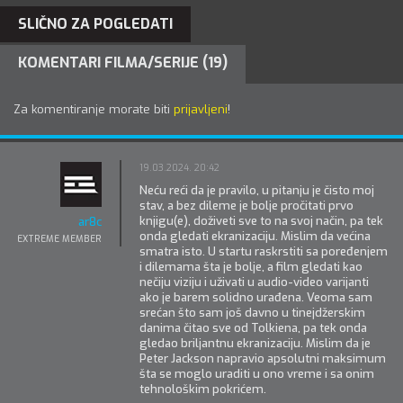
SLIČNO ZA POGLEDATI
KOMENTARI FILMA/SERIJE (19)
Za komentiranje morate biti
prijavljeni
!
19.03.2024. 20:42
Neću reći da je pravilo, u pitanju je čisto moj
stav, a bez dileme je bolje pročitati prvo
knjigu(e), doživeti sve to na svoj način, pa tek
ar8c
onda gledati ekranizaciju. Mislim da većina
EXTREME MEMBER
smatra isto. U startu raskrstiti sa poređenjem
i dilemama šta je bolje, a film gledati kao
nečiju viziju i uživati u audio-video varijanti
ako je barem solidno urađena. Veoma sam
srećan što sam još davno u tinejdžerskim
danima čitao sve od Tolkiena, pa tek onda
gledao briljantnu ekranizaciju. Mislim da je
Peter Jackson napravio apsolutni maksimum
šta se moglo uraditi u ono vreme i sa onim
tehnološkim pokrićem.