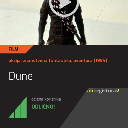
FILM
akcija
,
znanstvena fantastika
,
avantura
(1984)
Dune
Za sve opcije molim te da se
prijaviš
ili
registriraš
!
ocjena korisnika
ODLIČNO!