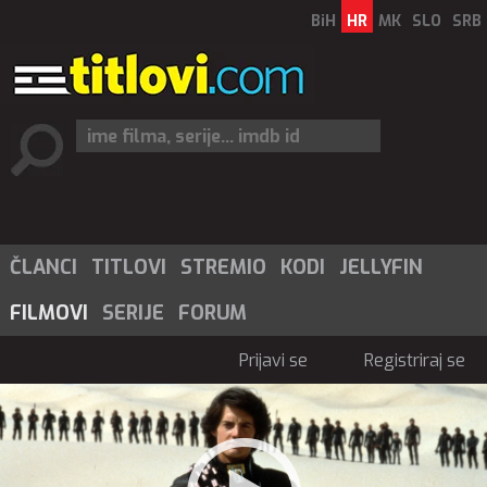
BiH
HR
MK
SLO
SRB
ČLANCI
TITLOVI
STREMIO
KODI
JELLYFIN
FILMOVI
SERIJE
FORUM
Prijavi se
Registriraj se