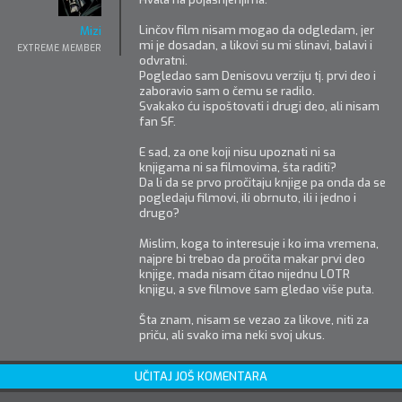
Linčov film nisam mogao da odgledam, jer
Mizi
mi je dosadan, a likovi su mi slinavi, balavi i
EXTREME MEMBER
odvratni.
Pogledao sam Denisovu verziju tj. prvi deo i
zaboravio sam o čemu se radilo.
Svakako ću ispoštovati i drugi deo, ali nisam
fan SF.
E sad, za one koji nisu upoznati ni sa
knjigama ni sa filmovima, šta raditi?
Da li da se prvo pročitaju knjige pa onda da se
pogledaju filmovi, ili obrnuto, ili i jedno i
drugo?
Mislim, koga to interesuje i ko ima vremena,
najpre bi trebao da pročita makar prvi deo
knjige, mada nisam čitao nijednu LOTR
knjigu, a sve filmove sam gledao više puta.
Šta znam, nisam se vezao za likove, niti za
priču, ali svako ima neki svoj ukus.
UČITAJ JOŠ KOMENTARA