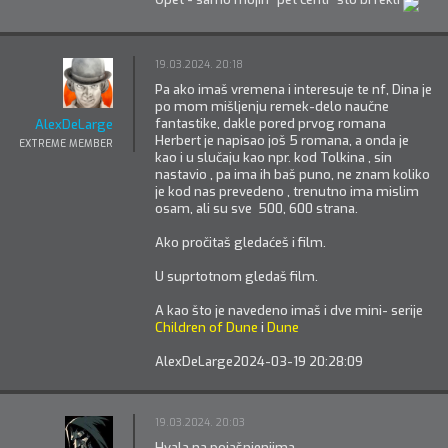
19.03.2024. 20:18
Pa ako imaš vremena i interesuje te nf, Dina je
po mom mišljenju remek-delo naučne
fantastike, dakle pored prvog romana
AlexDeLarge
Herbert je napisao još 5 romana, a onda je
EXTREME MEMBER
kao i u slučaju kao npr. kod Tolkina , sin
nastavio , pa ima ih baš puno, ne znam koliko
je kod nas prevedeno , trenutno ima mislim
osam, ali su sve 500, 600 strana.
Ako pročitaš gledaćeš i film.
U suprtotnom gledaš film.
A kao što je navedeno imaš i dve mini- serije
Children of Dune
i
Dune
AlexDeLarge
2024-03-19 20:28:09
19.03.2024. 20:03
Hvala na pojašnjenjima.