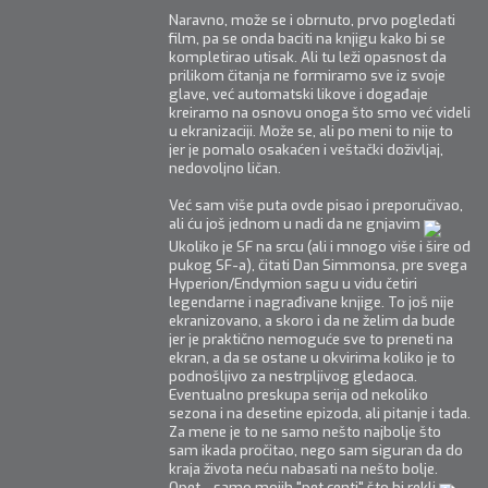
Naravno, može se i obrnuto, prvo pogledati
film, pa se onda baciti na knjigu kako bi se
kompletirao utisak. Ali tu leži opasnost da
prilikom čitanja ne formiramo sve iz svoje
glave, već automatski likove i događaje
kreiramo na osnovu onoga što smo već videli
u ekranizaciji. Može se, ali po meni to nije to
jer je pomalo osakaćen i veštački doživljaj,
nedovoljno ličan.
Već sam više puta ovde pisao i preporučivao,
ali ću još jednom u nadi da ne gnjavim
Ukoliko je SF na srcu (ali i mnogo više i šire od
pukog SF-a), čitati Dan Simmonsa, pre svega
Hyperion/Endymion sagu u vidu četiri
legendarne i nagrađivane knjige. To još nije
ekranizovano, a skoro i da ne želim da bude
jer je praktično nemoguće sve to preneti na
ekran, a da se ostane u okvirima koliko je to
podnošljivo za nestrpljivog gledaoca.
Eventualno preskupa serija od nekoliko
sezona i na desetine epizoda, ali pitanje i tada.
Za mene je to ne samo nešto najbolje što
sam ikada pročitao, nego sam siguran da do
kraja života neću nabasati na nešto bolje.
Opet - samo mojih "pet centi" što bi rekli