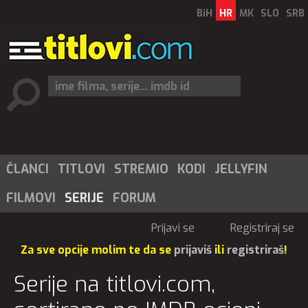
BiH
HR
MK
SLO
SRB
ČLANCI
TITLOVI
STREMIO
KODI
JELLYFIN
FILMOVI
SERIJE
FORUM
Prijavi se
Registriraj se
Za sve opcije molim te da se
prijaviš
ili
registriraš
!
Serije na titlovi.com,