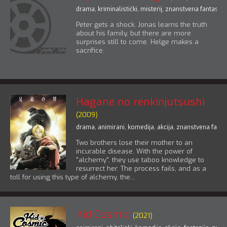
drama
,
kriminalistički
,
misterij
,
znanstvena fantastik
Peter gets a shock. Jonas learns the truth
about his family, but there are more
surprises still to come. Helge makes a
sacrifice.
Hagane no renkinjutsushi
(2009)
drama
,
animirani
,
komedija
,
akcija
,
znanstvena fanta
Two brothers lose their mother to an
incurable disease. With the power of
"alchemy", they use taboo knowledge to
resurrect her. The process fails, and as a
toll for using this type of alchemy, the...
Kid Cosmic
(2021)