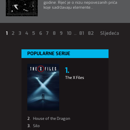
godine. Riječ je o nizu nepovezanih priča
koje sadržavaju elemente...
1
2
3
4
5
6
7
8
9
10
...
81
82
Sljedeća
POPULARNE SERIJE
The X Files
House of the Dragon
Silo