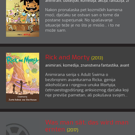
animirani
,
obiteljski
,
komedija
,
akcija
,
fantazija
,
znans
Nakon pronalaska pet kozmičkih kamena
moći, dječaku se ostvari san o tome da
postane superjunak. No spašavanje
situacije teže je no što je mislio... i to ne
može sam.
Rick and Morty
(2013)
animirani
,
komedija
,
znanstvena fantastika
,
avantura
Animirana serija s Adult Swima o
bezbrojnim avanturama Ricka, genija
alkoholičara i njegova unuka Mortyija,
četrnaestogodišnjeg anksioznog dječaka koji
nije previše pametan, ali pokušava svojim...
Was man sät, das wird man
ernten
(2017)