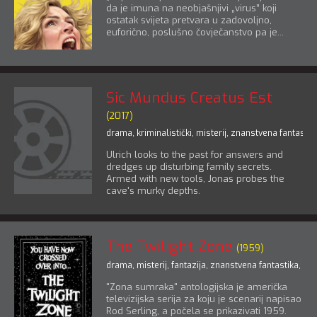
da je imuna na neobjašnjivi „virus” koji
ostatak svijeta pretvara u zadovoljno,
euforično, poslušno čovječanstvo pa je...
Sic Mundus Creatus Est
(2017)
drama
,
kriminalistički
,
misterij
,
znanstvena fantastik
Ulrich looks to the past for answers and
dredges up disturbing family secrets.
Armed with new tools, Jonas probes the
cave's murky depths.
The Twilight Zone
(1959)
drama
,
misterij
,
fantazija
,
znanstvena fantastika
,
tril
"Zona sumraka" antologijska je američka
televizijska serija za koju je scenarij napisao
Rod Serling, a počela se prikazivati 1959.