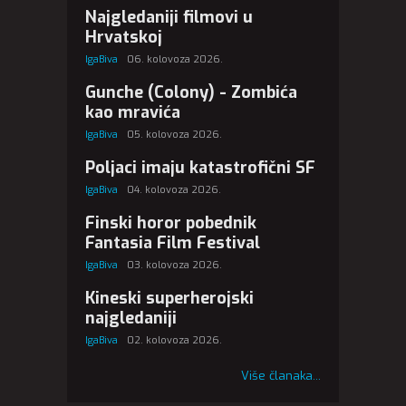
Najgledaniji filmovi u
Hrvatskoj
IgaBiva
06. kolovoza 2026.
Gunche (Colony) - Zombića
kao mravića
IgaBiva
05. kolovoza 2026.
Poljaci imaju katastrofični SF
IgaBiva
04. kolovoza 2026.
Finski horor pobednik
Fantasia Film Festival
IgaBiva
03. kolovoza 2026.
Kineski superherojski
najgledaniji
IgaBiva
02. kolovoza 2026.
Više članaka...