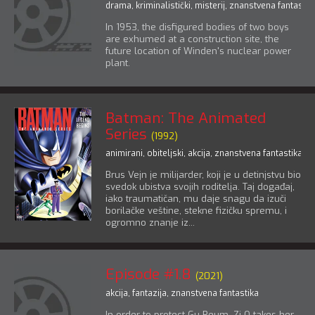
drama
,
kriminalistički
,
misterij
,
znanstvena fantastik
In 1953, the disfigured bodies of two boys
are exhumed at a construction site, the
future location of Winden's nuclear power
plant.
Batman: The Animated
Series
(1992)
animirani
,
obiteljski
,
akcija
,
znanstvena fantastika
,
a
Brus Vejn je milijarder, koji je u detinjstvu bio
svedok ubistva svojih roditelja. Taj događaj,
iako traumatičan, mu daje snagu da izuči
borilačke veštine, stekne fizičku spremu, i
ogromno znanje iz...
Episode #1.8
(2021)
akcija
,
fantazija
,
znanstvena fantastika
In order to protect Gu Reum, Zi O takes her