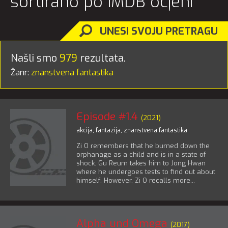
sortirano po IMDB ocjeni
UNESI SVOJU PRETRAGU
Našli smo
979
rezultata.
Žanr:
znanstvena fantastika
Episode #1.4
(2021)
akcija
,
fantazija
,
znanstvena fantastika
Zi O remembers that he burned down the
orphanage as a child and is in a state of
shock. Gu Reum takes him to Jong Hwan
where he undergoes tests to find out about
himself. However, Zi O recalls more...
Alpha und Omega
(2017)