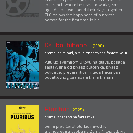
to a ranch where he used to work years
ago. As the two spend their days together,
Zi O enjoys the happiness of a normal
person for the first time in his...
Kaubôi bibappu
(1998)
drama
,
animirani
,
akcija
,
znanstvena fantastika
,
triler
Putujući svemirom u lovu na glave, posada
sastavljena od bivšeg plaćenika, bivšeg
policajca, prevarantice, mlade hakerice i
podatkovnog psa spaja kraj s krajem.
Pluribus
(2025)
drama
,
znanstvena fantastika
Serija prati Carol Sturka, navodno
„najnesretniju osobu na Zemlji”, koja otkriva