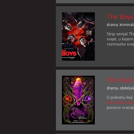
The Boys
drama
,
kriminali
Strip serijal 
svijet, u koje
razmazila svoj
The Dark 
drama
,
obiteljsk
U prikvelu koj
The Dark Cryst
ponovo vraćaj