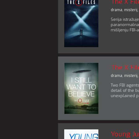
The X Fil
drama
,
misterij
Serija istražu
paranormalna 
mišljenju FBI-a
The X Fil
drama
,
misterij
Two FBI agent
detail of the 
unexplained p
Young Ju