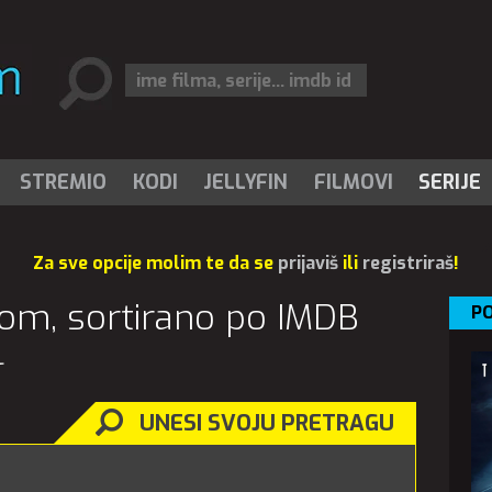
STREMIO
KODI
JELLYFIN
FILMOVI
SERIJE
Za sve opcije molim te da se
prijaviš
ili
registriraš
!
i.com, sortirano po IMDB
PO
4
UNESI SVOJU PRETRAGU