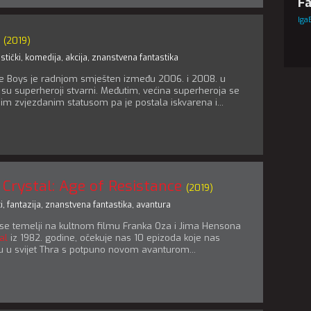
Fa
Iga
(2019)
stički
,
komedija
,
akcija
,
znanstvena fantastika
The Boys je radnjom smješten između 2006. i 2008. u
m su superheroji stvarni. Međutim, većina superheroja se
im zvjezdanim statusom pa je postala iskvarena i...
Crystal: Age of Resistance
(2019)
i
,
fantazija
,
znanstvena fantastika
,
avantura
i se temelji na kultnom filmu Franka Oza i Jima Hensona
al
iz 1982. godine, očekuje nas 10 epizoda koje nas
u u svijet Thra s potpuno novom avanturom...