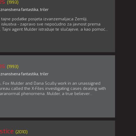
es
(1993)
,
znanstvena fantastika
,
triler
je tajne podatke posjeta izvanzemaljaca Zemlji,
iskustva - zapravo sve nepoćudno za javnost prema
. Tajni agent Mulder istražuje te slučajeve, a kao pomoć...
es
(1993)
,
znanstvena fantastika
,
triler
s, Fox Mulder and Dana Scully work in an unassigned
bureau called the X-Files investigating cases dealing with
aranormal phenomena. Mulder, a true believer...
stice
(2010)