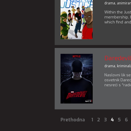
drama
,
animiran
Within the Jus
membership, bu
which find and
Daredevi
drama
,
kriminali
Naslovni lik se
osvetnik Darede
nesreći s “radi
Prethodna
1
2
3
4
5
6