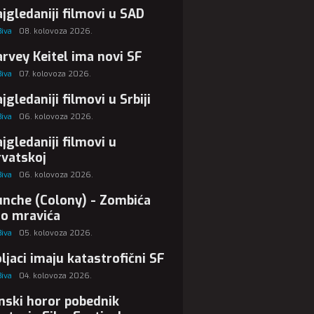
jgledaniji filmovi u SAD
Biva
08. kolovoza 2026.
rvey Keitel ima novi SF
Biva
07. kolovoza 2026.
jgledaniji filmovi u Srbiji
Biva
06. kolovoza 2026.
jgledaniji filmovi u
vatskoj
Biva
06. kolovoza 2026.
nche (Colony) - Zombića
ao mravića
Biva
05. kolovoza 2026.
ljaci imaju katastrofični SF
Biva
04. kolovoza 2026.
nski horor pobednik