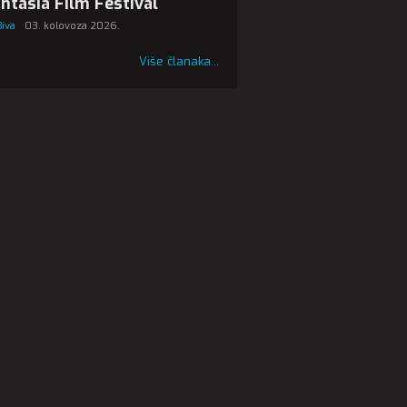
ntasia Film Festival
Biva
03. kolovoza 2026.
Više članaka...