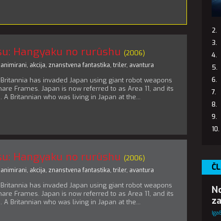
su: Hangyaku no rurûshu
(2006)
,
animirani
,
akcija
,
znanstvena fantastika
,
triler
,
avantura
 Britannia has invaded Japan using giant robot weapons
are Frames. Japan is now referred to as Area 11, and its
. A Britannian who was living in Japan at the...
su: Hangyaku no rurûshu
(2006)
ČL
,
animirani
,
akcija
,
znanstvena fantastika
,
triler
,
avantura
 Britannia has invaded Japan using giant robot weapons
No
are Frames. Japan is now referred to as Area 11, and its
za
. A Britannian who was living in Japan at the...
Iga