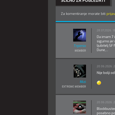
SLIČNO ZA POGLEDATI
Za komentiranje morate biti
prijav
28.07.2026. 1
Da imam 7 il
sigurno jer
ljubitelj SF
Trpimix
Dune,...
MEMBER
20.06.2026. 2
Nije bolji o
Mizi
EXTREME MEMBER
20.06.2026. 2
Blockbuster 
posebno pok