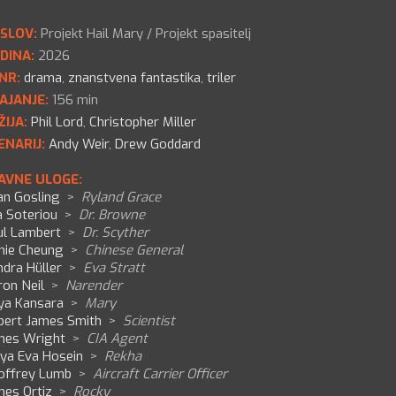
SLOV:
Projekt Hail Mary / Projekt spasitelj
DINA:
2026
NR:
drama
,
znanstvena fantastika
,
triler
AJANJE:
156 min
ŽIJA:
Phil Lord
,
Christopher Miller
ENARIJ:
Andy Weir
,
Drew Goddard
AVNE ULOGE:
an Gosling
>
Ryland Grace
a Soteriou
>
Dr. Browne
ul Lambert
>
Dr. Scyther
chie Cheung
>
Chinese General
dra Hüller
>
Eva Stratt
ron Neil
>
Narender
iya Kansara
>
Mary
bert James Smith
>
Scientist
mes Wright
>
CIA Agent
ya Eva Hosein
>
Rekha
offrey Lumb
>
Aircraft Carrier Officer
mes Ortiz
>
Rocky