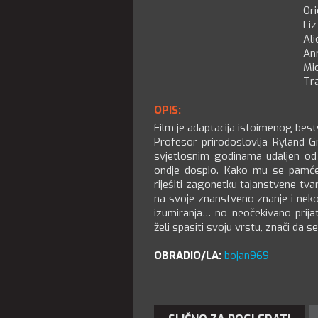
Or
Li
Ali
Ann
Mic
Tra
OPIS:
Film je adaptacija istoimenog best
Profesor prirodoslovlja Ryland 
svjetlosnim godinama udaljen od 
ondje dospio. Kako mu se pamćenj
riješiti zagonetku tajanstvene tv
na svoje znanstveno znanje i neko
izumiranja… no neočekivano prija
želi spasiti svoju vrstu, znači da 
OBRADIO/LA:
bojan969