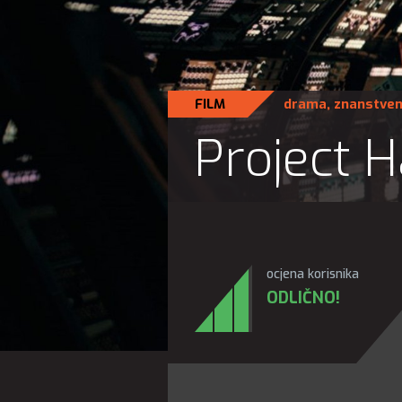
FILM
drama
,
znanstven
Project H
ocjena korisnika
ODLIČNO!