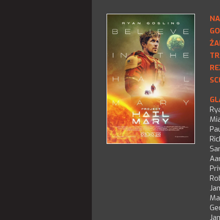
NA
GO
ŽA
TR
RE
SC
GL
Ry
Mi
Pa
Ri
San
Aa
Pr
Ro
Ja
Ma
Ge
Ja