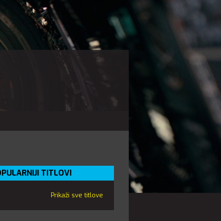
PULARNIJI TITLOVI
Prikaži sve titlove