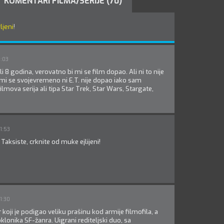
KOMENTARI FILMA/SERIJE (70)
ljeni
!
3:03
i 8 godina, verovatno bi mi se film dopao. Ali ni to nije
 mi se svojevremeno ni E.T. nije dopao iako sam
 filmova serija ali tipa Star Trek, Star Wars, Stargate,
1:53
d Taksiste, crknite od muke ejlijeni!
1:30
koji je podigao veliku prašinu kod armije filmofila, a
lonika SF-žanra. Uigrani rediteljski duo, sa