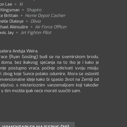
ion Lee
>
Xi
z Kingsman
>
Shapiro
ce Brittain
>
Home Depot Cashier
elle Olaleye
>
Olivia
hael Akinsulire
>
Air Force Officer
vis Jay
>
Jet Fighter Pilot
selera Andyja Weira.
Grace (Ryan Gosling) budi se na svemirskom brodu,
doma, bez ikakvog sjećanja na to tko je i kako je
e postupno vraća, počinje otkrivati svoju misiju:
ari zbog koje Sunce polako odumire. Mora se osloniti
nvencionalne ideje kako bi spasio život na Zemlji od
teljstvo, s misterioznim vanzemaljcem koji također
se s tim možda ipak neće morati suočiti sam.