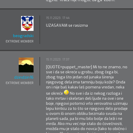
15.11.2023. 17:44
UZASAVAM se rasizma
beogradski
EXTREME MEMBER
15.11.2023. 17:37
[QUOTE=puppet_master] Mi to ne znamo, no
sve i da se okreće u grobu, zbog čega bi,
zbog toga što jedan od junaka širenja
dzindzin16
njegovog dela ima tamniju boju kože? Onda
EXTREME MEMBER
on i nije baš kakav leš pomena vredan, neka
se okreće
No sve i da iz nekog razloga i
tako mrtav i skeletan deli ljude na ove i one
boje, njegovi potomci vrlo verovatno uzimaju
lepu kinticu za to što se njegovo delo prodaje
u ovom ili onom obliku bezmalo svuda na
planeti sada, pa bi mu bilo bolje da leži i ne
mrda. Ako mu već nije stalo do čovečnosti,
možda mu je stalo do novca (tako to obično i