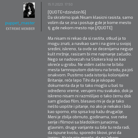
15.11.2023. 17:50
[QUOTE=dzindzin16]
Da skratimo ipak.Nisam klasicni rasista, samo
volim da se zna i postuje gde je kome mesto
puppet_master
tj. gde nekom mesto nije.[/QUOTE]
EXTREME MEMBER
Ma nisam ni rekao da si rastita, otkud ja to
mogu znati, a navikao sam i na gore u svojoj
sredini, iskreno, ta ovde se decenijama neguje
kult mržnje, rasizam bi me najmanje začudio.
Nego se nadovezah na Stokera koji se kao
okreće u grobu. Ne vidim zašto ne bi bilo
mesta tamnoputom doktoru na brodu, pa još
onakvom. Pustimo sada istoriju kolonijalne
Britanije, reče lepo Tihi da je iskopao
dokumenta da je to tako moglo u baš to
određeno vreme, verujem mu svakako, dok ja
iskreno nisam ni razmišljao o tako čemu dok
sam gledao film, blesavo mi je da je tako
nešto uopšte i pitanje, no ako je nekako i bilo
kao sporno, eto spisa koji kažu drugačije.
Meni je zbilja obrnuto, godinama, sve neke
serije i filmovi sa bledolikim junacima,
glavnim, druge varijante su bile tu reda radi,
da ispune kvotu, sporedni likovi, prvi da
izginu. Kraće nije moglo, da ga 'ebem.