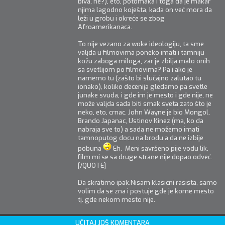
biva, ne?), eto, potomaka i toga da je makar
njima lagodno koješta, kada on već mora da
leži u grobu i okreće se zbog
Afroamerikanaca.
To nije vezano za woke ideologiju, ta sme
valjda u filmovima poneko imati i tamniju
kožu zaboga miloga, zar je zbilja malo onih
sa svetlijom po filmovima? Pa i ako je
namerno tu (zašto bi slučajno zalutao tu
ionako), koliko decenija gledamo pa svetle
junake svuda, i gde im je mesto i gde nije, ne
može valjda sada biti smak sveta zato što je
neko, eto, crnac. John Wayne je bio Mongol,
Brando Japanac, Ustinov Kinez (ma, ko da
nabraja sve to) a sada ne možemo imati
tamnoputog docu na brodu a da ne izbije
pobuna
Eh. Meni savršeno pije vodu lik,
film mi se sa druge strane nije dopao odveć.
[/QUOTE]
Da skratimo ipak.Nisam klasicni rasista, samo
volim da se zna i postuje gde je kome mesto
tj. gde nekom mesto nije.
UČITAJ JOŠ KOMENTARA