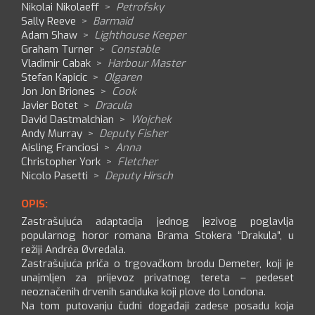
Nikolai Nikolaeff
>
Petrofsky
Sally Reeve
>
Barmaid
Adam Shaw
>
Lighthouse Keeper
Graham Turner
>
Constable
Vladimir Cabak
>
Harbour Master
Stefan Kapicic
>
Olgaren
Jon Jon Briones
>
Cook
Javier Botet
>
Dracula
David Dastmalchian
>
Wojchek
Andy Murray
>
Deputy Fisher
Aisling Franciosi
>
Anna
Christopher York
>
Fletcher
Nicolo Pasetti
>
Deputy Hirsch
OPIS:
Zastrašujuća adaptacija jednog jezivog poglavlja
popularnog horor romana Brama Stokera “Drakula”, u
režiji Andréa Øvredala.
Zastrašujuća priča o trgovačkom brodu Demeter, koji je
unajmljen za prijevoz privatnog tereta – pedeset
neoznačenih drvenih sanduka koji plove do Londona.
Na tom putovanju čudni događaji zadese posadu koja