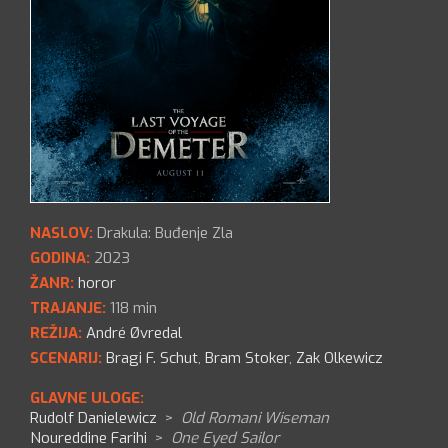
NASLOV:
Drakula: Buđenje Zla
GODINA:
2023
ŽANR:
horor
TRAJANJE:
118 min
REŽIJA:
André Øvredal
SCENARIJ:
Bragi F. Schut
,
Bram Stoker
,
Zak Olkewicz
GLAVNE ULOGE:
Rudolf Danielewicz
>
Old Romani Wiseman
Noureddine Farihi
>
One Eyed Sailor