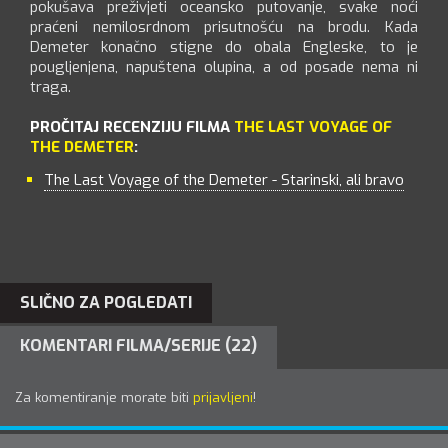
pokušava preživjeti oceansko putovanje, svake noći
praćeni nemilosrdnom prisutnošću na brodu. Kada
Demeter konačno stigne do obala Engleske, to je
pougljenjena, napuštena olupina, a od posade nema ni
traga.
PROČITAJ RECENZIJU FILMA
THE LAST VOYAGE OF
THE DEMETER
:
The Last Voyage of the Demeter - Starinski, ali bravo
SLIČNO ZA POGLEDATI
KOMENTARI FILMA/SERIJE (22)
Za komentiranje morate biti
prijavljeni
!