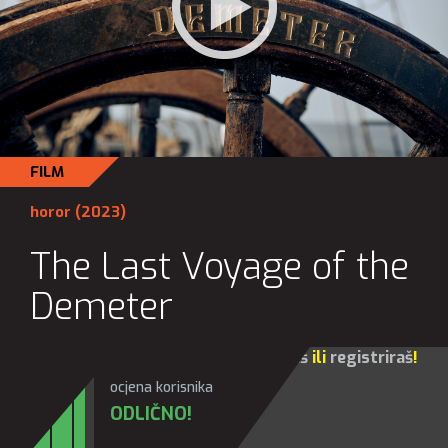
FILM
horor
(2023)
The Last Voyage of the
Demeter
Za sve opcije molim te da se
prijaviš
ili
registriraš
!
ocjena korisnika
ODLIČNO!