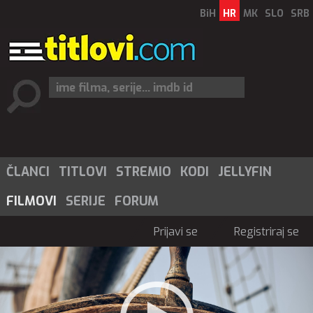
BiH
HR
MK
SLO
SRB
ČLANCI
TITLOVI
STREMIO
KODI
JELLYFIN
FILMOVI
SERIJE
FORUM
Prijavi se
Registriraj se