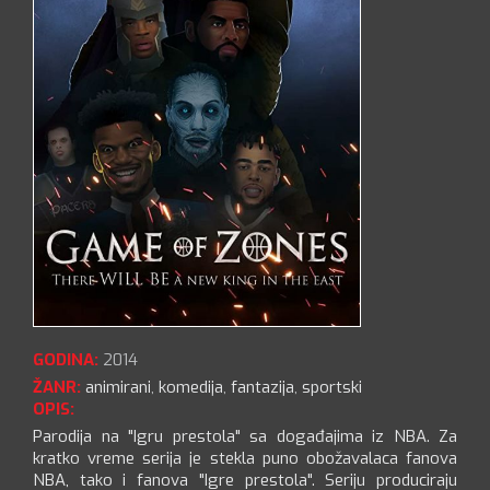
GODINA:
2014
ŽANR:
animirani
,
komedija
,
fantazija
,
sportski
OPIS:
Parodija na "Igru prestola" sa događajima iz NBA. Za
kratko vreme serija je stekla puno obožavalaca fanova
NBA, tako i fanova "Igre prestola". Seriju produciraju