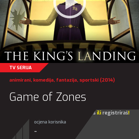
TV SERIJA
animirani
,
komedija
,
fantazija
,
sportski
(2014)
Game of Zones
Za sve opcije molim te da se
prijaviš
ili
registriraš
!
ocjena korisnika
-