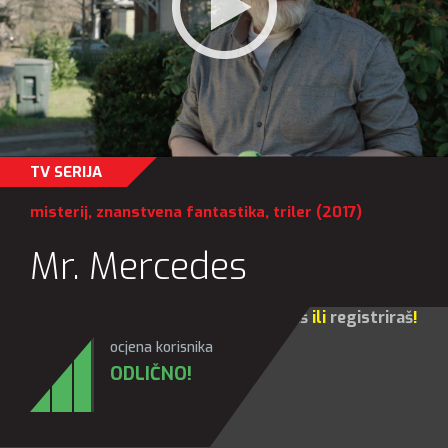
TV SERIJA
misterij
,
znanstvena fantastika
,
triler
(2017)
Mr. Mercedes
Za sve opcije molim te da se
prijaviš
ili
registriraš
!
ocjena korisnika
ODLIČNO!