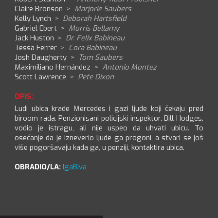
Claire Bronson
>
Marjorie Saubers
Kelly Lynch
>
Deborah Hartsfield
Gabriel Ebert
>
Morris Bellamy
Jack Huston
>
Dr. Felix Babineau
Tessa Ferrer
>
Cora Babineau
Josh Daugherty
>
Tom Saubers
Maximiliano Hernández
>
Antonio Montez
Scott Lawrence
>
Pete Dixon
OPIS:
Ludi ubica krade Mercedes i gazi ljude koji čekaju pred
biroom rada. Penzionisani policijski inspektor, Bill Hodges,
vodio je istragu, ali nije uspeo da uhvati ubicu. To
osećanje da je izneverio ljude ga progoni, a stvari se još
više pogoršavaju kada ga, u penziji, kontaktira ubica.
OBRADIO/LA:
IgaBiva