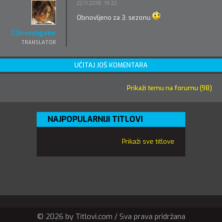
22.11.2018. 19:22
Obnovljeno za 3. sezonu
CSInvestigator
TRANSLATOR
UČITAJ JOŠ KOMENTARA
Prikaži temu na forumu (98)
NAJPOPULARNIJI TITLOVI
Prikaži sve titlove
© 2026 by Titlovi.com / Sva prava pridržana