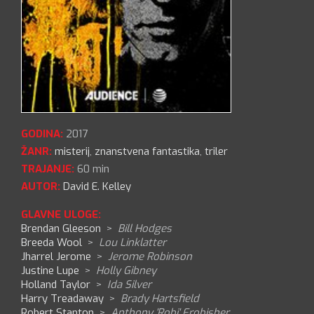
GODINA:
2017
ŽANR:
misterij
,
znanstvena fantastika
,
triler
TRAJANJE:
60 min
AUTOR:
David E. Kelley
GLAVNE ULOGE:
Brendan Gleeson
>
Bill Hodges
Breeda Wool
>
Lou Linklatter
Jharrel Jerome
>
Jerome Robinson
Justine Lupe
>
Holly Gibney
Holland Taylor
>
Ida Silver
Harry Treadaway
>
Brady Hartsfield
Robert Stanton
>
Anthony 'Robi' Frobisher