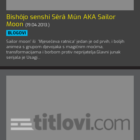
Bishôjo senshi Sêrâ Mûn AKA Sailor
Moon
(19.04.2013.)
BLOGOVI
Sailor moon' ili 'Mjesečeva ratnica' jedan je od prvih, i boljih
animea s grupom djevojaka s magičnim moćima,
transformacijama i borbom protiv neprijatelja.Glavni junak
serijala je Usagi...