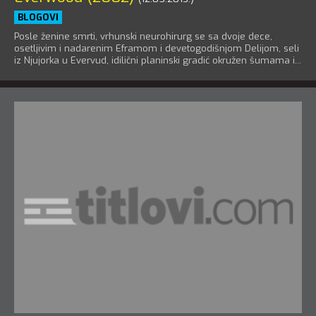
BLOGOVI
Posle ženine smrti, vrhunski neurohirurg se sa dvoje dece,
osetljivim i nadarenim Eframom i devetogodišnjom Delijom, seli
iz Njujorka u Evervud, idilični planinski gradić okružen šumama i...