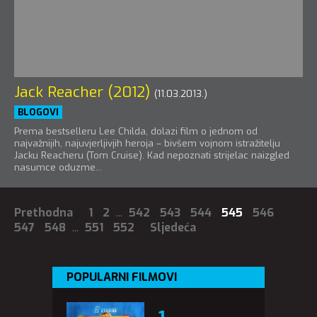
Jack Reacher (2012)
(11.03.2013.)
BLOGOVI
Prema bestselleru Lee Childa, dolazi film o jednom od
najvažnijih, najuvjerljivjih heroja – bivšem vojnom istražitelju
Jacku Reacheru (Tom Cruise). Kad nepoznati strijelac naizgled
nasumce oduzme...
Prethodna
1
2
...
542
543
544
545
546
547
548
...
551
552
Sljedeća
POPULARNI FILMOVI