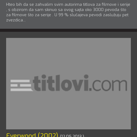
Hteo bih da se zahvalim svim autorima titlova za filmove i serije
, s obzirom da sam skinuo sa ovog sajta oko 3000 pevoda što
za filmove što za serije . U 99 % slučajeva pevodi zaslužuju pet
zvezdica...
Everwood (2002)
(12.05.2013.)