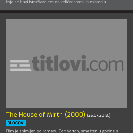
koja se bavi istraživanjem najveličanstvenijih misterija...
The House of Mirth (2000)
(26.07.2013.)
BLOGOVI
Film je snimljen po romanu Edit Vorton, smešten u godine s