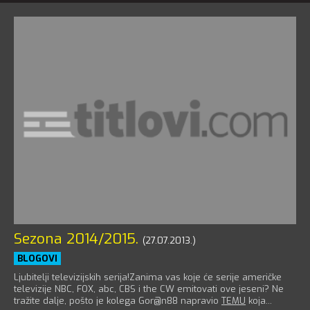
Sezona 2014/2015.
(27.07.2013.)
BLOGOVI
Ljubitelji televizijskih serija!Zanima vas koje će serije američke
televizije NBC, FOX, abc, CBS i the CW emitovati ove jeseni? Ne
tražite dalje, pošto je kolega Gor@n88 napravio
TEMU
koja...