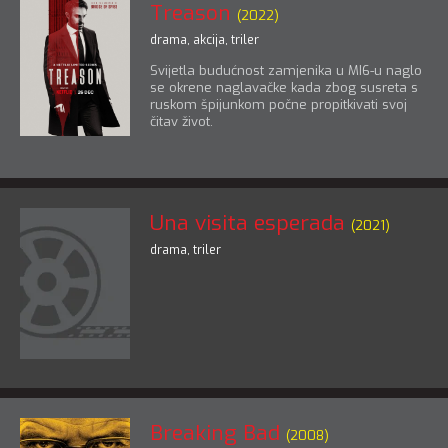
Treason
(2022)
drama
,
akcija
,
triler
Svijetla budućnost zamjenika u MI6-u naglo
se okrene naglavačke kada zbog susreta s
ruskom špijunkom počne propitkivati svoj
čitav život.
Una visita esperada
(2021)
drama
,
triler
Breaking Bad
(2008)