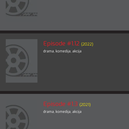
Episode #1.12
(2022)
drama
,
komedija
,
akcija
Episode #1.3
(2021)
drama
,
komedija
,
akcija