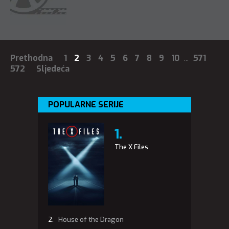
Prethodna
1
2
3
4
5
6
7
8
9
10
...
571
572
Sljedeća
POPULARNE SERIJE
The X Files
House of the Dragon