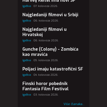
Harvey Keitel ima novi SF
IgaBiva
07. kolovoza 2026.
Najgledaniji filmovi u Srbiji
IgaBiva
06. kolovoza 2026.
Najgledaniji filmovi u
Hrvatskoj
IgaBiva
06. kolovoza 2026.
Gunche (Colony) - Zombića
kao mravića
IgaBiva
05. kolovoza 2026.
Poljaci imaju katastrofični SF
IgaBiva
04. kolovoza 2026.
Finski horor pobednik
Fantasia Film Festival
IgaBiva
03. kolovoza 2026.
Više članaka...